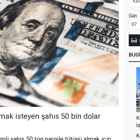
Gün
BUG
lmak isteyen şahıs 50 bin dolar
K
İ
K
mli şahıs 50 ton nargile tütünü almak için