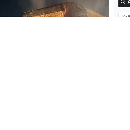
Gün
BUG
Ki