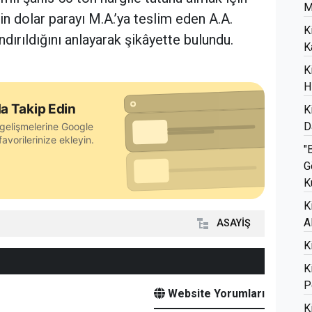
M
bin dolar parayı M.A.’ya teslim eden A.A.
K
dırıldığını anlayarak şikâyette bulundu.
K
K
H
a Takip Edin
K
D
gelişmelerine Google
avorilerinize ekleyin.
"
G
K
K
A
ASAYİŞ
K
K
P
Website Yorumları
K