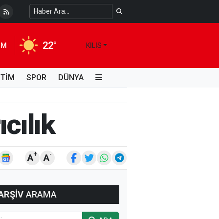
 Temiz Suya Erişimde Kalıcı Bir Çözüm
4 HAFTA ÖNCE
22°
IM
KILIS
İTİM
SPOR
DÜNYA
ıcılık
+
-
A
A
ARŞİV
ARAMA