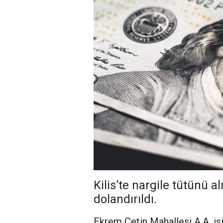
Kilis’te nargile tütünü a
dolandırıldı.
Ekrem Çetin Mahallesi A.A. isi