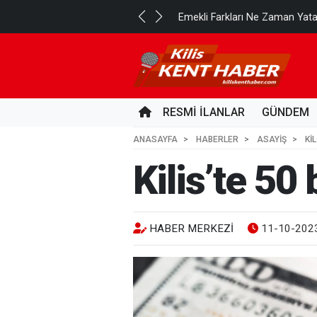
..
Emekli Farkları Ne Zaman Yat
9 SAAT ÖNCE
RESMİ İLANLAR
GÜNDEM
ANASAYFA
HABERLER
ASAYİŞ
KI
Kilis’te 50 
HABER MERKEZI
11-10-2023