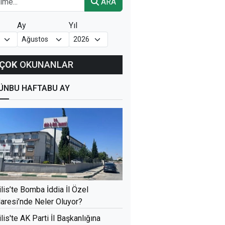
ARA
Ay
Yıl
ÇOK
OKUNANLAR
ÜN
BU HAFTA
BU AY
ilis’te Bomba İddia İl Özel
daresi’nde Neler Oluyor?
ilis'te AK Parti İl Başkanlığına