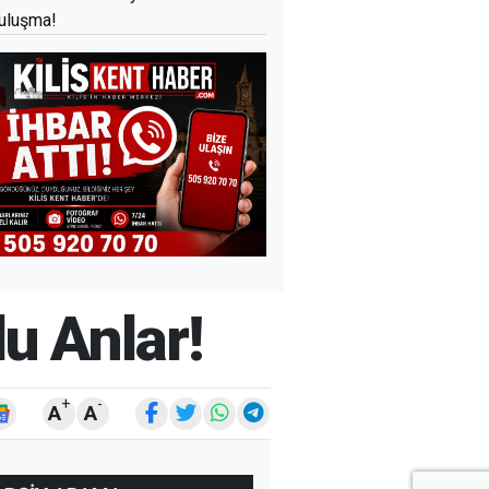
uluşma!
u Anlar!
+
-
A
A