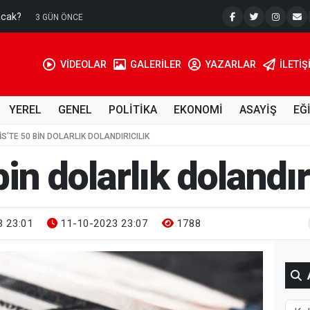
acak?
Su Kuyusu
3 GÜN ÖNCE
VİDEOLAR
GALERİLER
YAZARLAR
İLETIŞ
YEREL
GENEL
POLİTİKA
EKONOMİ
ASAYİŞ
EĞ
LIS’TE 50 BIN DOLARLIK DOLANDIRICILIK
bin dolarlık dolandır
 23:01
11-10-2023 23:07
1788