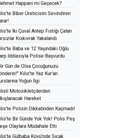
ehmet Happani mi Geçecek?
ilis’te Biber Üreticisini Sevindiren
arar!
ilis’te İki Çuval Antep Fıstığı Çalan
ırsızlar Kıskıvrak Yakalandı
ilis’te Baba ve 12 Yaşındaki Oğlu
arp İddiasıyla Polise Başvurdu
Bir Gün de Olsa Çocuğunuzu
önderin!" Kilis'te Yaz Kur'an
urslarına Yoğun İlgi
ilisli Motosikletçilerden
lkışlanacak Hareket
ilis’te Polisin Dikkatinden Kaçmadı!
ilis’te Bir Günde Yok Yok! Polis Peş
eşe Olaylara Müdahale Etti
ilis’te Gülbaba Köyü’nde Sıcak