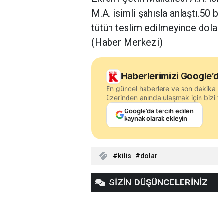
M.A. isimli şahısla anlaştı.50 
tütün teslim edilmeyince dolan
(Haber Merkezi)
Haberlerimizi Google’d
En güncel haberlere ve son dakika 
üzerinden anında ulaşmak için bizi f
Google’da tercih edilen
kaynak olarak ekleyin
kilis
dolar
SİZİN
DÜŞÜNCELERİNİZ