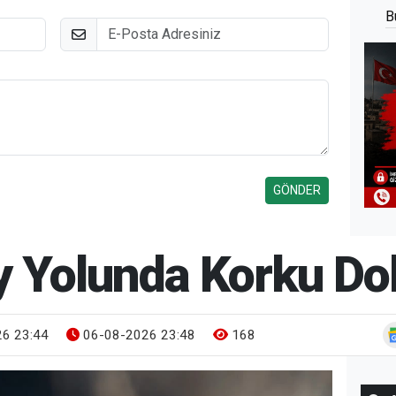
B
E-Posta
y Yolunda Korku Dol
6 23:44
06-08-2026 23:48
168