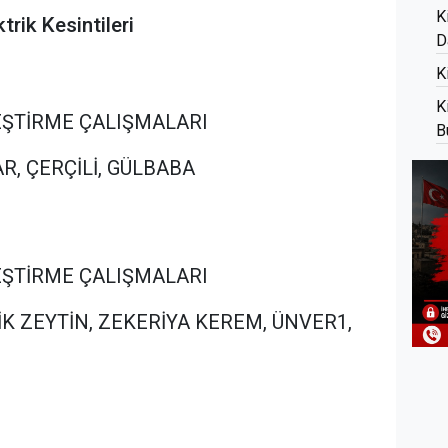
K
trik Kesintileri
D
K
K
İLEŞTİRME ÇALIŞMALARI
B
SAR, ÇERÇİLİ, GÜLBABA
İLEŞTİRME ÇALIŞMALARI
EDİK ZEYTİN, ZEKERİYA KEREM, ÜNVER1,