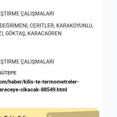
İLEŞTİRME ÇALIŞMALARI
APDEĞİRMENİ, CERITLER, KARAKOYUNLU,
ZI, GÖKTAŞ, KARACAÖREN
İLEŞTİRME ÇALIŞMALARI
NGÜTEPE
com/haber/kilis-te-termometreler-
dereceye-cikacak-88549.html