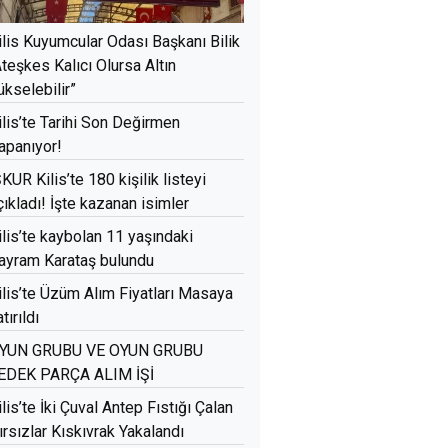
ilis Kuyumcular Odası Başkanı Bilik
Ateşkes Kalıcı Olursa Altın
ükselebilir”
ilis’te Tarihi Son Değirmen
apanıyor!
ŞKUR Kilis’te 180 kişilik listeyi
çıkladı! İşte kazanan isimler
ilis’te kaybolan 11 yaşındaki
ayram Karataş bulundu
ilis’te Üzüm Alım Fiyatları Masaya
tırıldı
YUN GRUBU VE OYUN GRUBU
EDEK PARÇA ALIM İŞİ
ilis’te İki Çuval Antep Fıstığı Çalan
ırsızlar Kıskıvrak Yakalandı