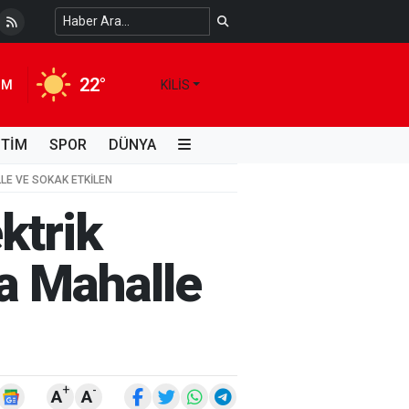
i Kimdir, Hayatı ve Unutulmaz Eserleri Türk...
4 HAFTA ÖNCE
22°
IM
KILIS
İTİM
SPOR
DÜNYA
LLE VE SOKAK ETKILEN
ektrik
da Mahalle
+
-
A
A