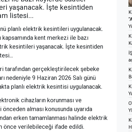
leri yaşanacak. İşte kesintiden
K
m listesi...
“
Y
nü planlı elektrik kesintileri uygulanacak.
K
ı kapsamında kent merkezi ile bazı
K
rik kesintileri yaşanacak. İşte kesintiden
İ
esi...
a
leri tarafından gerçekleştirilecek şebeke
K
B
arı nedeniyle 9 Haziran 2026 Salı günü
ta planlı elektrik kesintisi uygulanacak.
K
Ya
elektronik cihazların korunması ve
O
eri önceden alması konusunda uyarıda
Y
andan erken tamamlanması halinde elektrik
K
en önce verilebileceği ifade edildi.
H