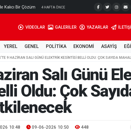
e Kalıcı Bir Çözüm
Ahmet Tell
4 HAFTA ÖNCE
VİDEOLAR
GALERİLER
YAZARLAR
İLETIŞ
YEREL
GENEL
POLİTİKA
EKONOMİ
ASAYİŞ
EĞ
IS'TE 9 HAZIRAN SALI GÜNÜ ELEKTRIK KESINTISI BELLI OLDU: ÇOK SAYIDA MAHA
Haziran Salı Günü El
elli Oldu: Çok Sayı
tkilenecek
026 10:48
09-06-2026 10:50
448