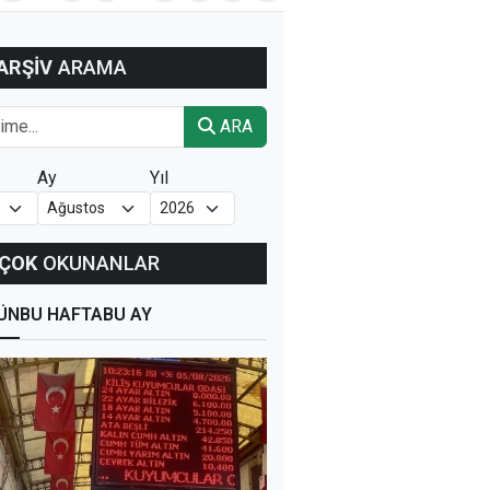
ARŞİV
ARAMA
ARA
Ay
Yıl
ÇOK
OKUNANLAR
ÜN
BU HAFTA
BU AY