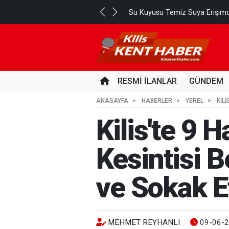
Su Kuyusu Temiz Suya Erişimd
RESMİ İLANLAR
GÜNDEM
ANASAYFA
HABERLER
YEREL
KIL
Kilis'te 9 
Kesintisi B
ve Sokak E
MEHMET REYHANLI
09-06-2