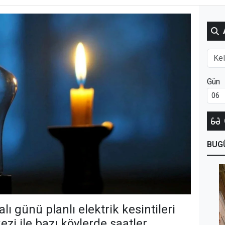
Gün
BUG
lı günü planlı elektrik kesintileri
zi ile bazı köylerde saatler