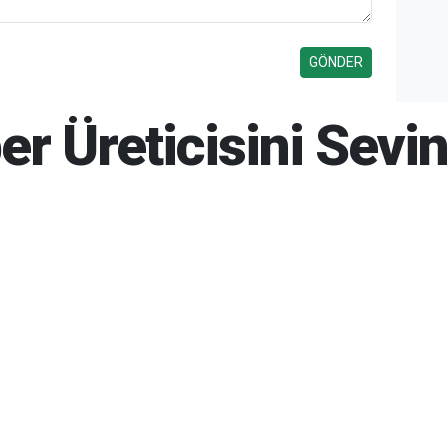
ber Üreticisini Sevi
6 10:48
06-08-2026 10:51
263
Gün