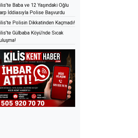
ilis’te Baba ve 12 Yaşındaki Oğlu
arp İddiasıyla Polise Başvurdu
ilis’te Polisin Dikkatinden Kaçmadı!
ilis’te Gülbaba Köyü’nde Sıcak
uluşma!