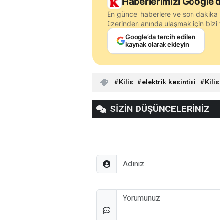
Haberlerimizi Google’d
En güncel haberlere ve son dakika 
üzerinden anında ulaşmak için bizi f
Google’da tercih edilen
kaynak olarak ekleyin
Kilis
elektrik kesintisi
Kilis
SİZİN
DÜŞÜNCELERİNİZ
Adınız
Düşünceleriniz