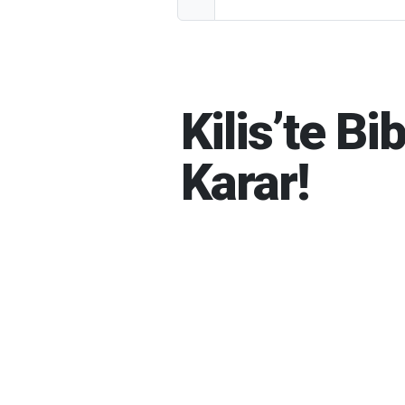
Kilis’te Bi
Karar!
İBRAHIM GÜNEŞ
06-08-202