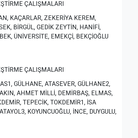
İLEŞTİRME ÇALIŞMALARI
SLAN, KAÇARLAR, ZEKERİYA KEREM,
K, BİRGÜL, GEDİK ZEYTİN, HANİFİ,
BEK, ÜNİVERSİTE, EMEKÇİ, BEKÇİOĞLU
İLEŞTİRME ÇALIŞMALARI
LMAS1, GÜLHANE, ATASEVER, GÜLHANE2,
 AKIN, AHMET MİLLİ, DEMİRBAŞ, ELMAS,
DEMİR, TEPECİK, TOKDEMİR1, İSA
 ATAYOL3, KOYUNCUOĞLU, İNCE, DUYGULU,