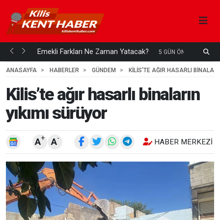
ani mi...
Emekli Farkları Ne Zaman Yatacak?
S
5 GÜN ÖNCE
H
ANASAYFA
HABERLER
GÜNDEM
KILIS’TE AĞIR HASARLI BINALAR
Kilis’te ağır hasarlı binaların
yıkımı sürüyor
+
-
A
A
HABER MERKEZI