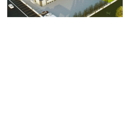
Özkar: “Kilis’in eğitimine değer katacak”
Meltem Okulları Yönetim Kurulu Başkanı
Alaaddin Özkar, yeni kampüs projesiyle ilgili
yaptığı açıklamada, yatırımın hazırlık
sürecinde Kilis Valiliği ile de görüşmeler
gerçekleştirdiklerini belirtti.
Özkar, geçtiğimiz günlerde Kilis Valisi Ömer
Kalaylı’yı ziyaret ederek yeni kampüs projesi
hakkında bilgi verdiklerini ifade etti.