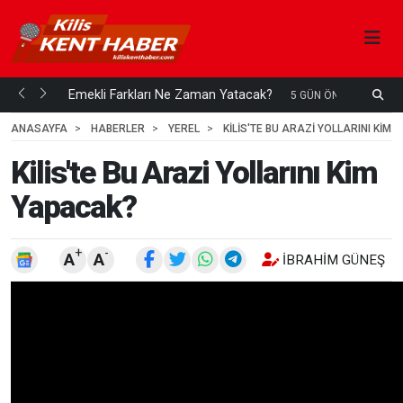
ani mi...
Emekli Farkları Ne Zaman Yatacak?
S
5 GÜN ÖNCE
H
ANASAYFA
HABERLER
YEREL
KILIS'TE BU ARAZI YOLLARINI KIM
Kilis'te Bu Arazi Yollarını Kim
Yapacak?
+
-
A
A
İBRAHIM GÜNEŞ