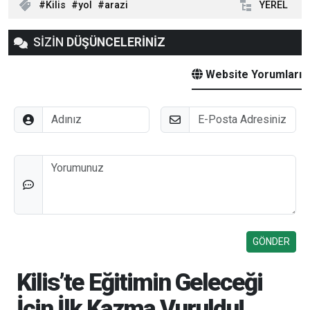
Kilis
yol
arazi
YEREL
SİZİN
DÜŞÜNCELERİNİZ
Website Yorumları
Adınız
E-Posta
Düşünceleriniz
Kilis’te Eğitimin Geleceği
İçin İlk Kazma Vuruldu!