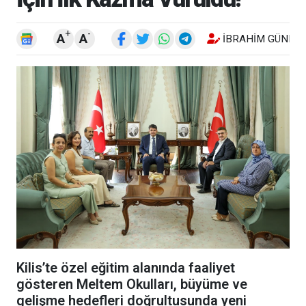
+
-
A
A
İBRAHIM GÜNEŞ
Kilis’te özel eğitim alanında faaliyet
gösteren Meltem Okulları, büyüme ve
gelişme hedefleri doğrultusunda yeni