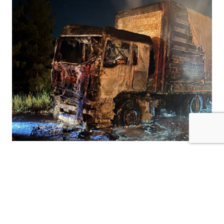
Kilis-Hatay Karayolu’nda seyir halindeki bir
tır, henüz belirlenemeyen bir nedenle çıkan
yangında alevlere teslim oldu.
Gece saatlerinde meydana gelen olay,
karayolunda kısa süreli paniğe neden oldu.