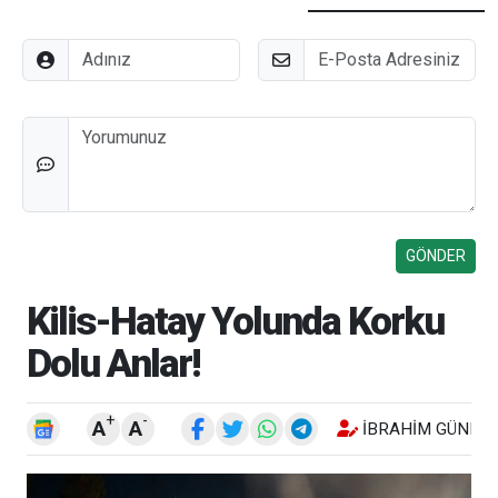
Adınız
E-Posta
Düşünceleriniz
Kilis-Hatay Yolunda Korku
Dolu Anlar!
+
-
A
A
İBRAHIM GÜNEŞ