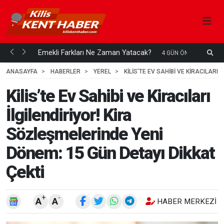
ani mi...
Emekli Farkları Ne Zaman Yatacak?
S
4 GÜN ÖNCE
H
ANASAYFA
HABERLER
YEREL
KILIS’TE EV SAHIBI VE KIRACILARI
Kilis’te Ev Sahibi ve Kiracıları
İlgilendiriyor! Kira
Sözleşmelerinde Yeni
Dönem: 15 Gün Detayı Dikkat
Çekti
+
-
A
A
HABER MERKEZI