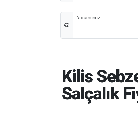
Düşünceleriniz
Kilis Sebz
Salçalık Fi
İBRAHIM GÜNEŞ
07-08-202