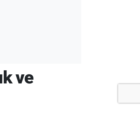
ık ve
+
-
A
A
ARŞİV
ARAMA