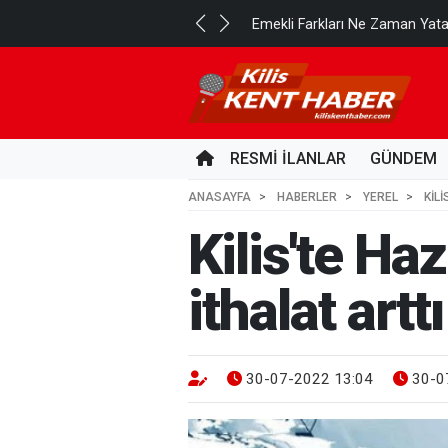
..
Emekli Farkları Ne Zaman Yat
20 SAAT ÖNCE
RESMİ İLANLAR
GÜNDEM
ANASAYFA
HABERLER
YEREL
KIL
Kilis'te Ha
ithalat arttı
30-07-2022 13:04
30-0