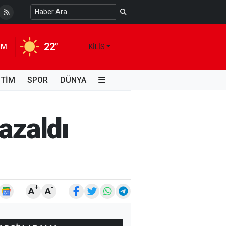
 Temiz Suya Erişimde Kalıcı Bir Çözüm
4 HAFTA ÖNCE
22°
IM
KILIS
İTİM
SPOR
DÜNYA
 azaldı
+
-
A
A