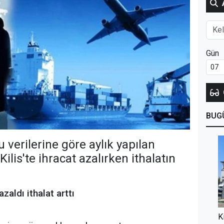
Gün
BUG
 verilerine göre aylık yapılan
lis'te ihracat azalırken ithalatın
zaldı ithalat arttı
K