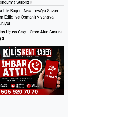
ondurma Sürprizi!
arihte Bugün: Avusturya'ya Savaş
lan Edildi ve Osmanlı Viyana'ya
ürüyor
ltın Uçuşa Geçti! Gram Altın Sınırını
ştı