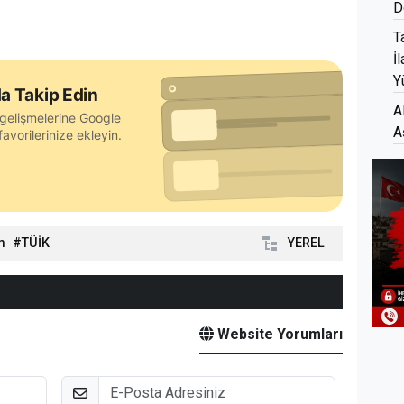
D
T
İ
Y
a Takip Edin
A
gelişmelerine Google
A
avorilerinize ekleyin.
m
TÜİK
YEREL
Website Yorumları
E-Posta