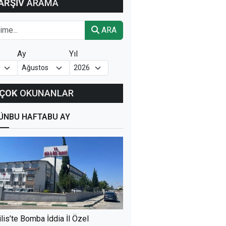
ARŞİV
ARAMA
ARA
Ay
Yıl
ÇOK
OKUNANLAR
ÜN
BU HAFTA
BU AY
ilis’te Bomba İddia İl Özel