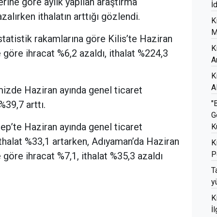
erine göre aylık yapılan araştırma
İ
zalırken ithalatın arttığı gözlendi.
K
M
tatistik rakamlarına göre Kilis’te Haziran
K
 göre ihracat %6,2 azaldı, ithalat %224,3
A
K
A
izde Haziran ayında genel ticaret
"
%39,7 arttı.
G
p’te Haziran ayında genel ticaret
K
ithalat %33,1 artarken, Adıyaman’da Haziran
K
P
 göre ihracat %7,1, ithalat %35,3 azaldı
T
y
K
İ