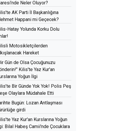
daresi’nde Neler Oluyor?
ilis'te AK Parti İl Başkanlığına
ehmet Happani mi Geçecek?
ilis-Hatay Yolunda Korku Dolu
nlar!
ilisli Motosikletçilerden
lkışlanacak Hareket
Bir Gün de Olsa Çocuğunuzu
önderin!" Kilis'te Yaz Kur'an
urslarına Yoğun İlgi
ilis’te Bir Günde Yok Yok! Polis Peş
eşe Olaylara Müdahale Etti
arihte Bugün: Lozan Antlaşması
ürürlüğe girdi
ilis'te Yaz Kur'an Kurslarına Yoğun
lgi: Bilal Habeş Camii'nde Çocuklara