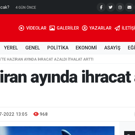
acak?
Su Kuyusu
4 GÜN ÖNCE
VİDEOLAR
GALERİLER
YAZARLAR
İLETIŞ
YEREL
GENEL
POLİTİKA
EKONOMİ
ASAYİŞ
EĞ
IS'TE HAZIRAN AYINDA IHRACAT AZALDI ITHALAT ARTTI
ziran ayında ihracat
7-2022 13:05
968