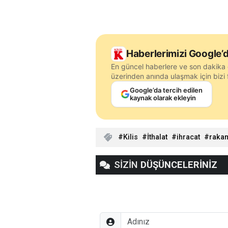
Haberlerimizi Google’d
En güncel haberlere ve son dakika 
üzerinden anında ulaşmak için bizi f
Google’da tercih edilen
kaynak olarak ekleyin
Kilis
İthalat
ihracat
raka
SİZİN
DÜŞÜNCELERİNİZ
Adınız