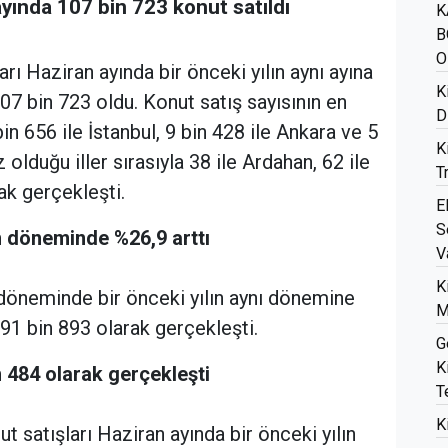
yında 107 bin 723 konut satıldı
K
B
O
rı Haziran ayında bir önceki yılın aynı ayına
K
07 bin 723 oldu. Konut satış sayısının en
D
bin 656 ile İstanbul, 9 bin 428 ile Ankara ve 5
K
 olduğu iller sırasıyla 38 ile Ardahan, 62 ile
T
ak gerçekleşti.
E
S
n döneminde %26,9 arttı
V
K
döneminde bir önceki yılın aynı dönemine
M
91 bin 893 olarak gerçekleşti.
G
K
in 484 olarak gerçekleşti
T
K
t satışları Haziran ayında bir önceki yılın