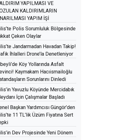
ALDIRIM YAPILMASI VE
OZULAN KALDIRIMLARIN
NARILMASI YAPIM İŞİ
ilis’te Polis Sorumluluk Bölgesinde
ikkat Çeken Olaylar
ilis’te Jandarmadan Havadan Takip!
rafik İhlalleri Drone’la Denetleniyor
lbeyli’de Köy Yollarında Asfalt
evinci! Kaymakam Hacıismailoğlu
atandaşların Sorunlarını Dinledi
ilis’in Yavuzlu Köyünde Mercidabık
eydanı İçin Çalışmalar Başladı
enel Başkan Yardımcısı Güngör’den
ilis’te 11 TL’lik Üzüm Fiyatına Sert
epki
ilis’in Dev Projesinde Yeni Dönem