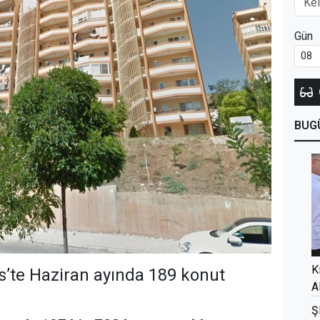
Gün
BUG
K
lis’te Haziran ayında 189 konut
A
Ş