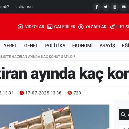
acak?
Su Kuyusu
5 GÜN ÖNCE
VİDEOLAR
GALERİLER
YAZARLAR
İLETIŞ
YEREL
GENEL
POLİTİKA
EKONOMİ
ASAYİŞ
EĞ
KILIS’TE HAZIRAN AYINDA KAÇ KONUT SATILDI?
ziran ayında kaç kon
 13:31
17-07-2025 13:38
723