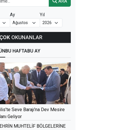
ARA
Ay
Yıl
ÇOK
OKUNANLAR
ÜN
BU HAFTA
BU AY
ilis’te Seve Barajı’na Dev Mesire
lanı Geliyor
EHRİN MUHTELİF BÖLGELERİNE