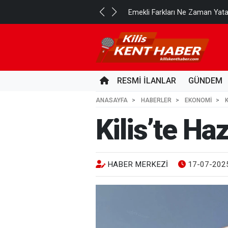
..
Emekli Farkları Ne Zaman Yat
2 GÜN ÖNCE
RESMİ İLANLAR
GÜNDEM
ANASAYFA
HABERLER
EKONOMİ
Kilis’te Ha
HABER MERKEZI
17-07-2025