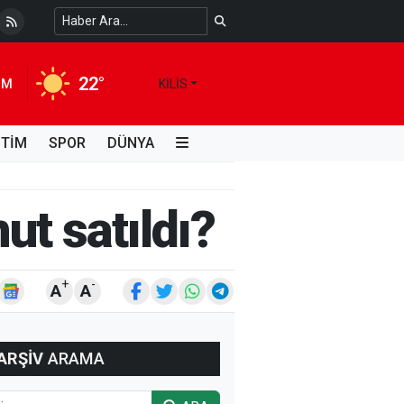
 Temiz Suya Erişimde Kalıcı Bir Çözüm
4 HAFTA ÖNCE
22°
IM
KILIS
İTİM
SPOR
DÜNYA
ut satıldı?
+
-
A
A
ARŞİV
ARAMA