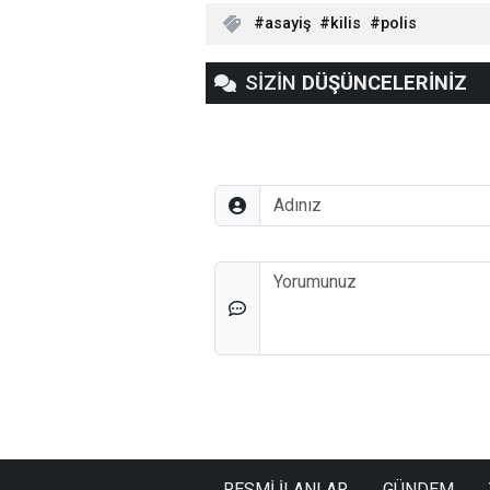
asayiş
kilis
polis
SİZİN
DÜŞÜNCELERİNİZ
Adınız
Düşünceleriniz
RESMİ İLANLAR
GÜNDEM