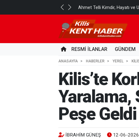
Ahmet Telli Kimdir, Hayatı ve U
4 HAFTA ÖNCE
RESMİ İLANLAR
GÜNDEM
ANASAYFA
HABERLER
YEREL
KIL
Kilis’te Ko
Yaralama, 
Peşe Geldi
İBRAHIM GÜNEŞ
12-06-2026