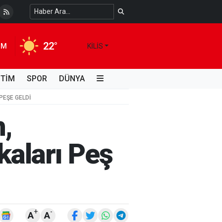
70 Dükkân ve İş Yeri Yıkılacak
4 HAFTA ÖNCE
22°
IM
KILIS
İTİM
SPOR
DÜNYA
PEŞE GELDI
h,
kaları Peş
+
-
A
A