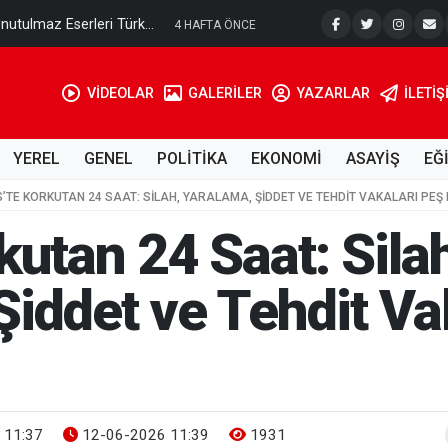
nutulmaz Eserleri Türk...
Kilis’te 2
4 HAFTA ÖNCE
VİDEOLAR
GALERİLER
YAZARLAR
İLETIŞ
YEREL
GENEL
POLİTİKA
EKONOMİ
ASAYİŞ
EĞ
IS’TE KORKUTAN 24 SAAT: SILAH, YARALAMA, ŞIDDET VE TEHDIT VAKALARI PEŞ 
rkutan 24 Saat: Sila
Şiddet ve Tehdit Va
 11:37
12-06-2026 11:39
1931