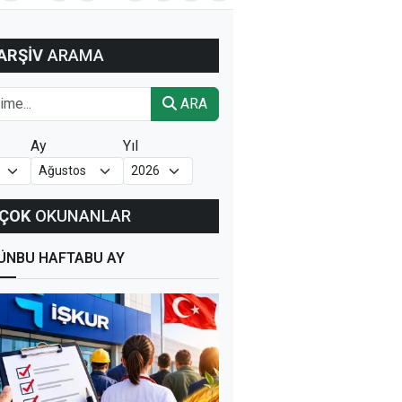
ARŞİV
ARAMA
ARA
Ay
Yıl
ÇOK
OKUNANLAR
ÜN
BU HAFTA
BU AY