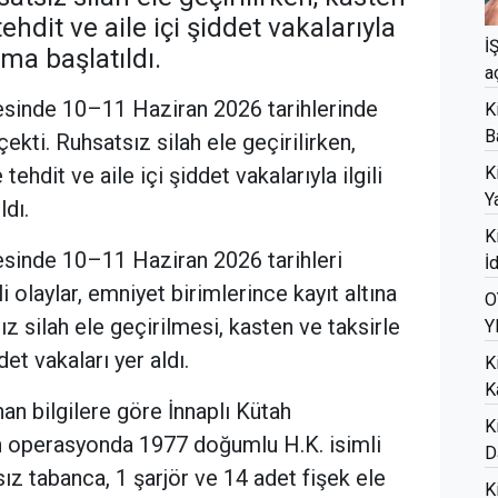
ehdit ve aile içi şiddet vakalarıyla
İ
rma başlatıldı.
a
gesinde 10–11 Haziran 2026 tarihlerinde
K
B
ekti. Ruhsatsız silah ele geçirilirken,
tehdit ve aile içi şiddet vakalarıyla ilgili
K
Ya
dı.
K
gesinde 10–11 Haziran 2026 tarihleri
İ
 olaylar, emniyet birimlerince kayıt altına
O
sız silah ele geçirilmesi, kasten ve taksirle
Y
det vakaları yer aldı.
K
K
an bilgilere göre İnnaplı Kütah
K
en operasyonda 1977 doğumlu H.K. isimli
D
ız tabanca, 1 şarjör ve 14 adet fişek ele
K