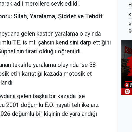
ınarak adli mercilere sevk edildi.
H
K
poru: Silah, Yaralama, Şiddet ve Tehdit
K
B
eydana gelen kasten yaralama olayında
u T.E. isimli şahsın kendisini darp ettiğini
üphelinin firari olduğu öğrenildi.
anan taksirle yaralama olayında ise 38
tosikletin karıştığı kazada motosiklet
landı.
ydana gelen başka bir kazada ise
u 2001 doğumlu E.Ö. hayati tehlike arz
026 doğumlu bir kişinin de yaralandığı