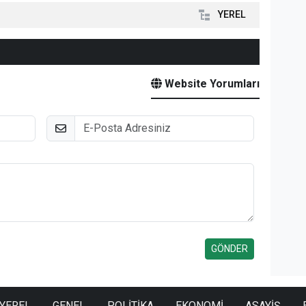
YEREL
Website Yorumları
E-Posta
YEREL
GENEL
POLİTİKA
EKONOMİ
ASAYİŞ