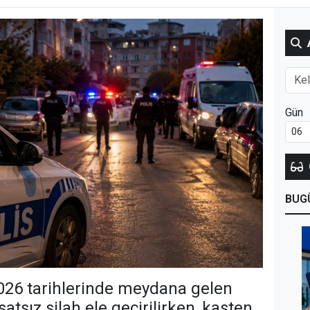
Gün
BUG
2026 tarihlerinde meydana gelen
satsız silah ele geçirilirken, kasten