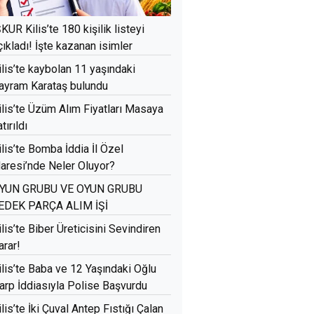
ŞKUR Kilis’te 180 kişilik listeyi
çıkladı! İşte kazanan isimler
ilis’te kaybolan 11 yaşındaki
ayram Karataş bulundu
ilis’te Üzüm Alım Fiyatları Masaya
tırıldı
ilis’te Bomba İddia İl Özel
daresi’nde Neler Oluyor?
YUN GRUBU VE OYUN GRUBU
EDEK PARÇA ALIM İŞİ
ilis’te Biber Üreticisini Sevindiren
arar!
ilis’te Baba ve 12 Yaşındaki Oğlu
arp İddiasıyla Polise Başvurdu
ilis’te İki Çuval Antep Fıstığı Çalan