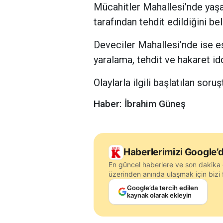
Mücahitler Mahallesi’nde yaşa
tarafından tehdit edildiğini b
Deveciler Mahallesi’nde ise e
yaralama, tehdit ve hakaret iddia
Olaylarla ilgili başlatılan soru
Haber: İbrahim Güneş
Haberlerimizi Google’d
En güncel haberlere ve son dakika 
üzerinden anında ulaşmak için bizi f
Google’da tercih edilen
kaynak olarak ekleyin