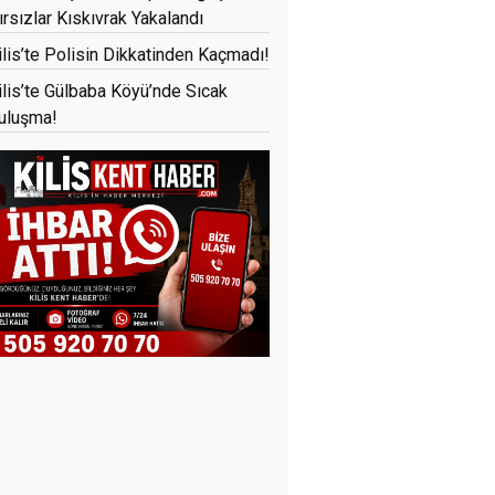
ırsızlar Kıskıvrak Yakalandı
ilis’te Polisin Dikkatinden Kaçmadı!
ilis’te Gülbaba Köyü’nde Sıcak
uluşma!