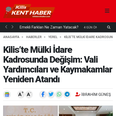
ani mi...
Emekli Farkları Ne Zaman Yatacak?
S
4 GÜN ÖNCE
H
ANASAYFA
HABERLER
YEREL
KILIS’TE MÜLKI İDARE KADROSUND
Kilis’te Mülki İdare
Kadrosunda Değişim: Vali
Yardımcıları ve Kaymakamlar
Yeniden Atandı
+
-
A
A
İBRAHIM GÜNEŞ