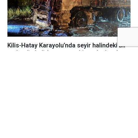
Kilis-Hatay Karayolu’nda seyir halindeki bir
tır, henüz belirlenemeyen bir nedenle çıkan
yangında alevlere teslim oldu.
Gece saatlerinde meydana gelen olay,
karayolunda kısa süreli paniğe neden oldu.
Edinilen bilgilere göre, seyir halindeki tırdan
yükselen dumanları fark eden sürücü, aracı
güvenli bir noktaya çekerek durumu 112 Acil
Çağrı Merkezi’ne bildirdi. İhbar üzerine bölgeye
itfaiye, jandarmave diğer güvenlik ekipleri sevk
edildi.
Kısa sürede büyüyen yangın, tırın büyük