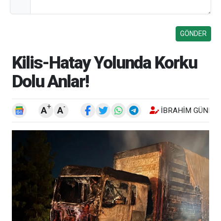
Kilis-Hatay Yolunda Korku
Dolu Anlar!
+
-
A
A
İBRAHIM GÜNEŞ