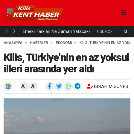
ani mi...
Emekli Farkları Ne Zaman Yatacak?
S
3 GÜN ÖNCE
H
ANASAYFA
HABERLER
EKONOMİ
KILIS, TÜRKIYE’NIN EN AZ YOKS
Kilis, Türkiye’nin en az yoksul
illeri arasında yer aldı
+
-
A
A
İBRAHIM GÜNEŞ