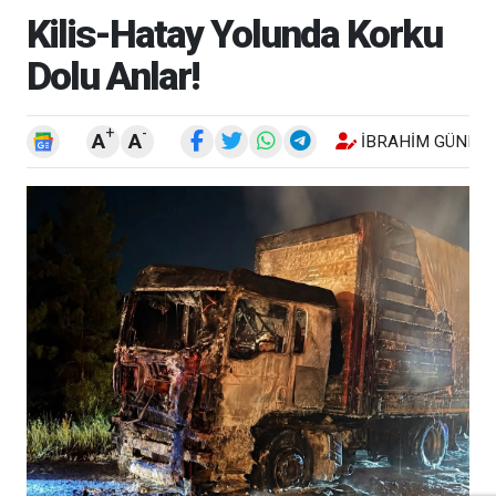
Kilis-Hatay Yolunda Korku
Dolu Anlar!
+
-
A
A
İBRAHIM GÜNEŞ