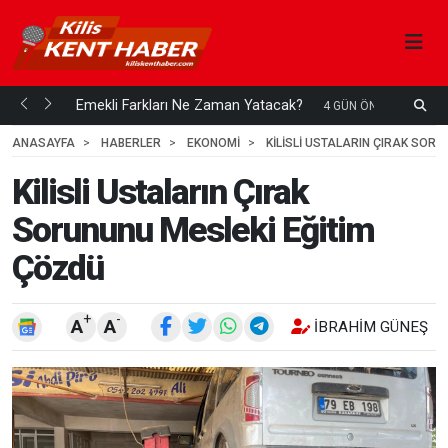
ani mi...
Emekli Farkları Ne Zaman Yatacak?
S
4 GÜN ÖNCE
H
ANASAYFA
HABERLER
EKONOMİ
KILISLI USTALARIN ÇIRAK SOR
Kilisli Ustaların Çırak
Sorununu Mesleki Eğitim
Çözdü
+
-
A
A
İBRAHIM GÜNEŞ