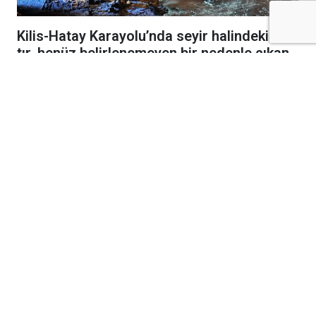
Kilis-Hatay Karayolu’nda seyir halindeki bir
tır, henüz belirlenemeyen bir nedenle çıkan
yangında alevlere teslim oldu.
Gece saatlerinde meydana gelen olay,
karayolunda kısa süreli paniğe neden oldu.
Edinilen bilgilere göre, seyir halindeki tırdan
yükselen dumanları fark eden sürücü, aracı
güvenli bir noktaya çekerek durumu 112 Acil
Çağrı Merkezi’ne bildirdi. İhbar üzerine bölgeye
itfaiye, jandarmave diğer güvenlik ekipleri sevk
edildi.
Kısa sürede büyüyen yangın, tırın büyük
bölümünü sararken ekipler alevleri kontrol altına
almak için yoğun çaba sarf etti. Olay sırasında
can kaybı ya da yaralanma yaşanmadığı
öğrenildi.