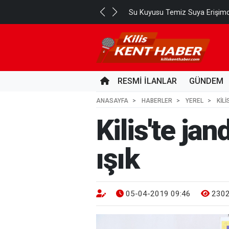
Su Kuyusu Temiz Suya Erişimd
RESMİ İLANLAR
GÜNDEM
ANASAYFA
HABERLER
YEREL
KIL
Kilis'te j
ışık
05-04-2019 09:46
230