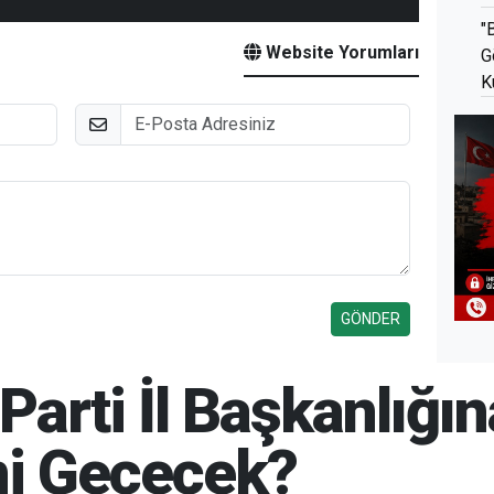
"
Website Yorumları
G
K
E-Posta
K Parti İl Başkanlı
i Geçecek?