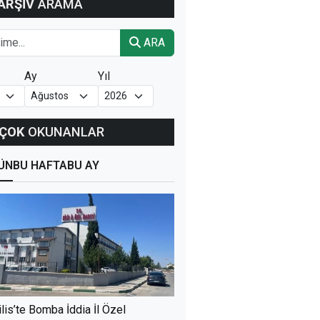
ARŞİV
ARAMA
ARA
Ay
Yıl
ÇOK
OKUNANLAR
ÜN
BU HAFTA
BU AY
ilis’te Bomba İddia İl Özel