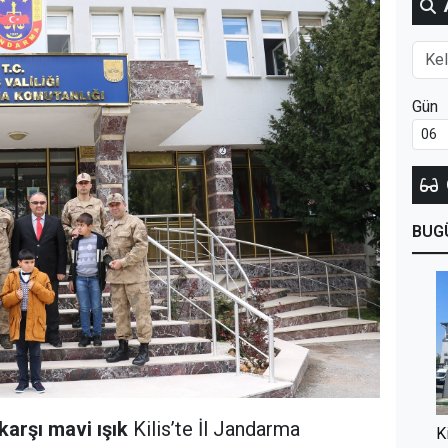
Gün
BUG
karşı mavi ışık
Kilis’te İl Jandarma
K