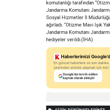
komutanlığı tarafından “Otizme
Jandarma Komutanı Jandarma A
Sosyal Hizmetler İl Müdürlüğü y
ağırladı. “Otizme Mavi Işık Yak
Jandarma Komutanı Jandarma A
hediyeler verildi.(İHA)
Haberlerimizi Google’d
En güncel haberlere ve son dakika 
üzerinden anında ulaşmak için bizi f
Google’da tercih edilen
kaynak olarak ekleyin