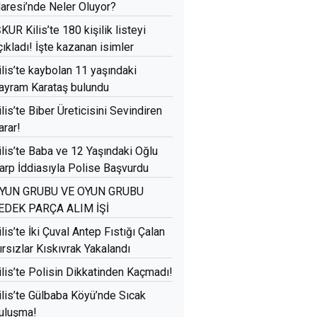
daresi’nde Neler Oluyor?
ŞKUR Kilis’te 180 kişilik listeyi
çıkladı! İşte kazanan isimler
ilis’te kaybolan 11 yaşındaki
ayram Karataş bulundu
ilis’te Biber Üreticisini Sevindiren
arar!
ilis’te Baba ve 12 Yaşındaki Oğlu
arp İddiasıyla Polise Başvurdu
YUN GRUBU VE OYUN GRUBU
EDEK PARÇA ALIM İŞİ
ilis’te İki Çuval Antep Fıstığı Çalan
ırsızlar Kıskıvrak Yakalandı
ilis’te Polisin Dikkatinden Kaçmadı!
ilis’te Gülbaba Köyü’nde Sıcak
uluşma!