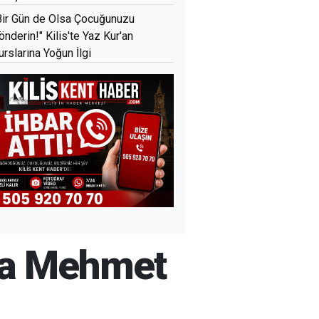
Bir Gün de Olsa Çocuğunuzu
önderin!" Kilis'te Yaz Kur'an
urslarına Yoğun İlgi
ğına Mehmet