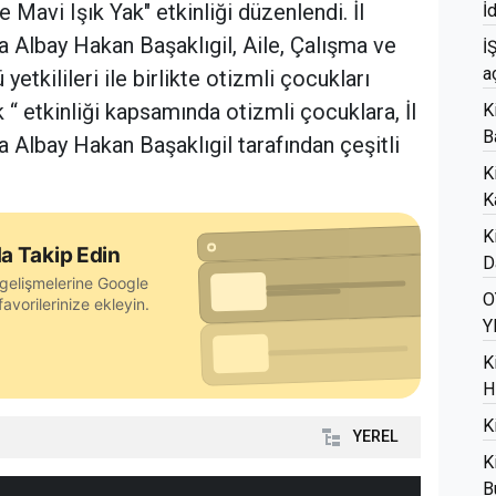
 Mavi Işık Yak" etkinliği düzenlendi. İl
İ
lbay Hakan Başaklıgil, Aile, Çalışma ve
İ
a
etkilileri ile birlikte otizmli çocukları
 “ etkinliği kapsamında otizmli çocuklara, İl
K
B
lbay Hakan Başaklıgil tarafından çeşitli
K
K
K
a Takip Edin
D
gelişmelerine Google
O
avorilerinize ekleyin.
Y
K
H
K
YEREL
K
B