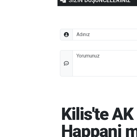
SİZİN
DÜŞÜNCELERİNİZ
Adınız
Düşünceleriniz
Kilis'te A
Happani m