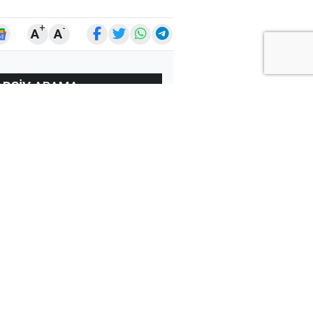
+
-
A
A
ARŞİV
ARAMA
ARA
Ay
Yıl
ÇOK
OKUNANLAR
ÜN
BU HAFTA
BU AY