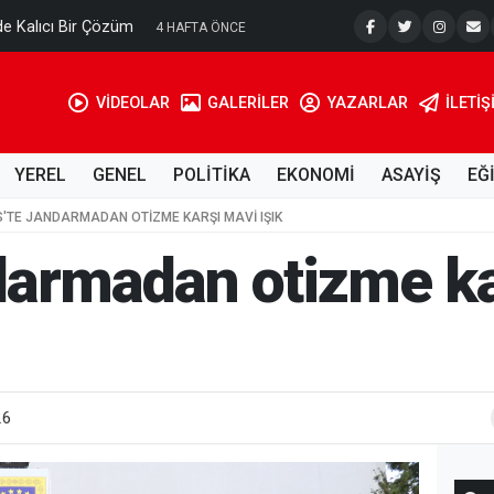
e Kalıcı Bir Çözüm
Ahmet Tell
4 HAFTA ÖNCE
VİDEOLAR
GALERİLER
YAZARLAR
İLETIŞ
YEREL
GENEL
POLİTİKA
EKONOMİ
ASAYİŞ
EĞ
IS'TE JANDARMADAN OTIZME KARŞI MAVI IŞIK
andarmadan otizme k
26