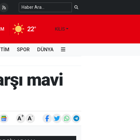
i Kimdir, Hayatı ve Unutulmaz Eserleri Türk...
4 HAFTA ÖNCE
22°
IM
KILIS
İTİM
SPOR
DÜNYA
arşı mavi
+
-
A
A