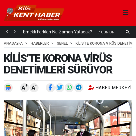
ani mi...
Emekli Farkları Ne Zaman Yatacak?
S
7 GÜN ÖNCE
H
ANASAYFA
HABERLER
GENEL
KİLİS’TE KORONA VİRÜS DENETİML
KİLİS’TE KORONA VİRÜS
DENETİMLERİ SÜRÜYOR
+
-
A
A
HABER MERKEZI