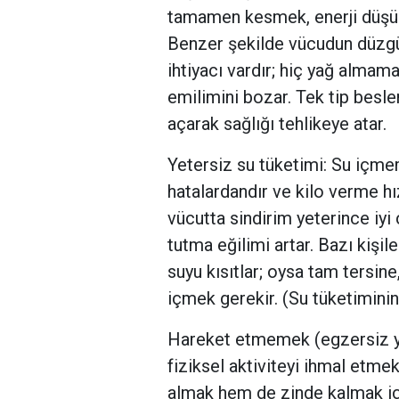
tamamen kesmek, enerji düşükl
Benzer şekilde vücudun düzgün
ihtiyacı vardır; hiç yağ alma
emilimini bozar. Tek tip besle
açarak sağlığı tehlikeye atar.
Yetersiz su tüketimi: Su içmem
hatalardandır ve kilo verme h
vücutta sindirim yeterince iy
tutma eğilimi artar. Bazı kişil
suyu kısıtlar; oysa tam tersin
içmek gerekir. (Su tüketiminin 
Hareket etmemek (egzersiz 
fiziksel aktiviteyi ihmal etmek
almak hem de zinde kalmak içi