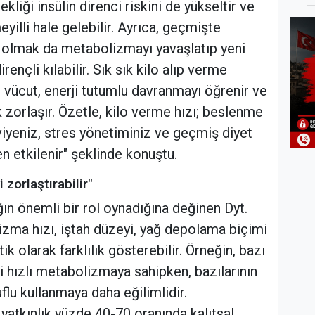
ekliği insülin direnci riskini de yükseltir ve
illi hale gelebilir. Ayrıca, geçmişte
 olmak da metabolizmayı yavaşlatıp yeni
nçli kılabilir. Sık sık kilo alıp verme
vücut, enerji tutumlu davranmayı öğrenir ve
 zorlaşır. Özetle, kilo verme hızı; beslenme
eviyeniz, stres yönetiminiz ve geçmiş diyet
n etkilenir" şeklinde konuştu.
 zorlaştırabilir"
ın önemli bir rol oynadığına değinen Dyt.
izma hızı, iştah düzeyi, yağ depolama biçimi
ik olarak farklılık gösterebilir. Örneğin, bazı
ği hızlı metabolizmaya sahipken, bazılarının
flu kullanmaya daha eğilimlidir.
yatkınlık yüzde 40-70 oranında kalıtsal