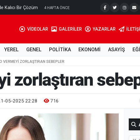
e Kalıcı Bir Çözüm
Ahmet Tell
4 HAFTA ÖNCE
VİDEOLAR
GALERİLER
YAZARLAR
İLETIŞ
YEREL
GENEL
POLİTİKA
EKONOMİ
ASAYİŞ
EĞ
LO VERMEYI ZORLAŞTIRAN SEBEPLER
i zorlaştıran sebep
1-05-2025 22:28
716