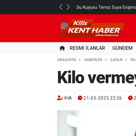
Su Kuyusu Temiz Suya Erişimd
RESMİ İLANLAR
GÜNDEM
ANASAYFA
HABERLER
SAĞLIK
KI
Kilo vermey
IHA
21-05-2025 22:26
2