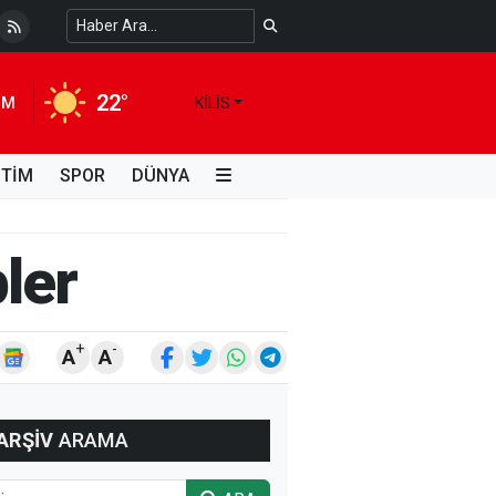
i Kimdir, Hayatı ve Unutulmaz Eserleri Türk...
4 HAFTA ÖNCE
22°
IM
KILIS
İTİM
SPOR
DÜNYA
ler
+
-
A
A
ARŞİV
ARAMA