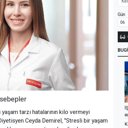
Gün
BUG
 sebepler
İ
 yaşam tarzı hatalarının kilo vermeyi
a
Diyetisyen Ceyda Demirel, "Stresli bir yaşam
K