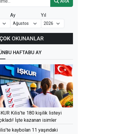
ARA
Ay
Yıl
ÇOK
OKUNANLAR
ÜN
BU HAFTA
BU AY
ŞKUR Kilis’te 180 kişilik listeyi
çıkladı! İşte kazanan isimler
ilis’te kaybolan 11 yaşındaki