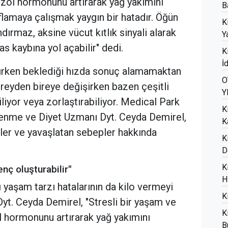
tizol hormonunu artırarak yağ yakımını
B
ıflamaya çalışmak yaygın bir hatadır. Öğün
K
ırmaz, aksine vücut kıtlık sinyali alarak
Ya
s kaybına yol açabilir" dedi.
K
İ
şırken beklediği hızda sonuç alamamaktan
O
ireyden bireye değişirken bazen çeşitli
Y
iliyor veya zorlaştırabiliyor. Medical Park
K
enme ve Diyet Uzmanı Dyt. Ceyda Demirel,
K
nler ve yavaşlatan sebepler hakkında
K
D
K
nç oluşturabilir"
H
 yaşam tarzı hatalarının da kilo vermeyi
K
yt. Ceyda Demirel, "Stresli bir yaşam ve
K
ol hormonunu artırarak yağ yakımını
B