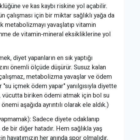
üğüne ve kas kaybı riskine yol açabilir.
 çalışması için bir miktar sağlıklı yağa da
mak metabolizmayı yavaşlatıp vitamin
nme de vitamin-mineral eksikliklerine yol
ek, diyet yapanların en sık yaptığı
ızını önemli ölçüde düşürür. Susuz kalan
i çalışmaz, metabolizma yavaşlar ve ödem
er "su içmek ödem yapar" yanılgısıyla diyette
e, vücutta biriken ödemi atmak için bol su
önemi aşağıda ayrıntılı olarak ele aldık.)
yapmamak): Sadece diyete odaklanıp
 de bir diğer hatadır. Hem sağlıkla yaş
n hayatımızın her anında spor olmalıdır.