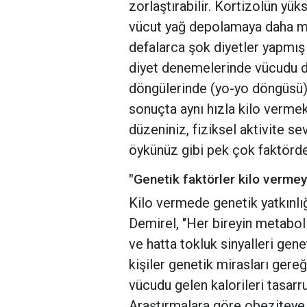
zorlaştırabilir. Kortizolün yüks
vücut yağ depolamaya daha mey
defalarca şok diyetler yapmış
diyet denemelerinde vücudu dire
döngülerinde (yo-yo döngüsü) 
sonuçta aynı hızla kilo vermek
düzeniniz, fiziksel aktivite s
öykünüz gibi pek çok faktörde
"Genetik faktörler kilo vermeyi
Kilo vermede genetik yatkınlığ
Demirel, "Her bireyin metabol
ve hatta tokluk sinyalleri genet
kişiler genetik mirasları gere
vücudu gelen kalorileri tasarru
Araştırmalara göre obeziteye 