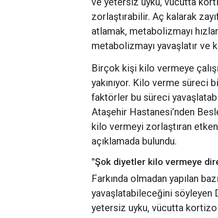
ve yetersiz uyku, vücutta kor
zorlaştırabilir. Aç kalarak zay
atlamak, metabolizmayı hızland
metabolizmayı yavaşlatır ve ka
Birçok kişi kilo vermeye çalı
yakınıyor. Kilo verme süreci b
faktörler bu süreci yavaşlatab
Ataşehir Hastanesi’nden Besl
kilo vermeyi zorlaştıran etke
açıklamada bulundu.
"Şok diyetler kilo vermeye dire
Farkında olmadan yapılan bazı
yavaşlatabileceğini söyleyen D
yetersiz uyku, vücutta kortiz