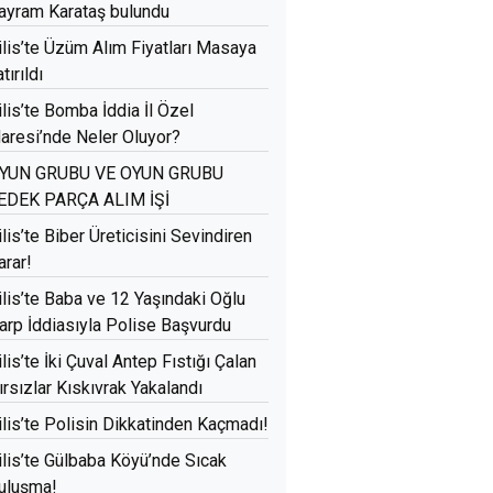
ayram Karataş bulundu
ilis’te Üzüm Alım Fiyatları Masaya
tırıldı
ilis’te Bomba İddia İl Özel
daresi’nde Neler Oluyor?
YUN GRUBU VE OYUN GRUBU
EDEK PARÇA ALIM İŞİ
ilis’te Biber Üreticisini Sevindiren
arar!
ilis’te Baba ve 12 Yaşındaki Oğlu
arp İddiasıyla Polise Başvurdu
ilis’te İki Çuval Antep Fıstığı Çalan
ırsızlar Kıskıvrak Yakalandı
ilis’te Polisin Dikkatinden Kaçmadı!
ilis’te Gülbaba Köyü’nde Sıcak
uluşma!