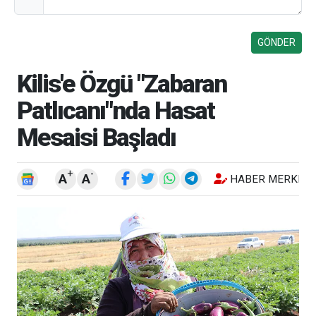
Kilis'e Özgü "Zabaran
Patlıcanı"nda Hasat
Mesaisi Başladı
+
-
A
A
HABER MERKEZI