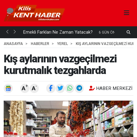
ani mi...
Emekli Farkları Ne Zaman Yatacak?
S
6 GÜN ÖNCE
H
ANASAYFA
HABERLER
YEREL
KIŞ AYLARININ VAZGEÇILMEZI KU
Kış aylarının vazgeçilmezi
kurutmalık tezgahlarda
+
-
A
A
HABER MERKEZI