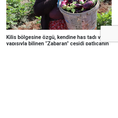
Kilis bölgesine özgü, kendine has tadı ve
yapısıyla bilinen "Zabaran" çeşidi patlıcanın
hasat dönemi Yavuzlu köyünde başladı.
GAP Tarımsal Araştırma Enstitüsü tarafından
2020 yılında yerel çeşit olarak tescil edilen
ürün, yöre çiftçisinin yüzünü güldürmeye
devam ediyor.
"İnce Kabuğuyla Kurutmalık ve Yemeklik İçin
İdeal"
Hasat çalışmalarını yerinde inceleyen İl Tarım