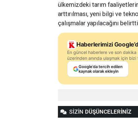
ülkemizdeki tarım faaliyetleri
arttırılması, yeni bilgi ve tekn
çalışmalar yapılacağını belirtti
Haberlerimizi Google’d
En güncel haberlere ve son dakika 
üzerinden anında ulaşmak için bizi f
Google’da tercih edilen
kaynak olarak ekleyin
SİZİN
DÜŞÜNCELERİNİZ