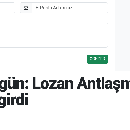
E-Posta
ugün: Lozan Antlaş
girdi
26 11:45
06-08-2026 15:55
499