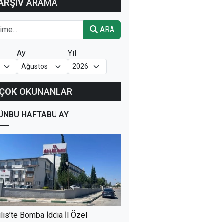
ARŞİV
ARAMA
ARA
Ay
Yıl
ÇOK
OKUNANLAR
ÜN
BU HAFTA
BU AY
ilis’te Bomba İddia İl Özel