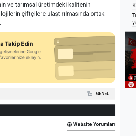
nin ve tarımsal üretimdeki kalitenin
K
olojilerin çiftçilere ulaştırılmasında ortak
T
.
y
a Takip Edin
gelişmelerine Google
avorilerinize ekleyin.
GENEL
Website Yorumları