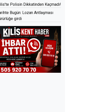
ilis’te Polisin Dikkatinden Kaçmadı!
arihte Bugün: Lozan Antlaşması
ürürlüğe girdi