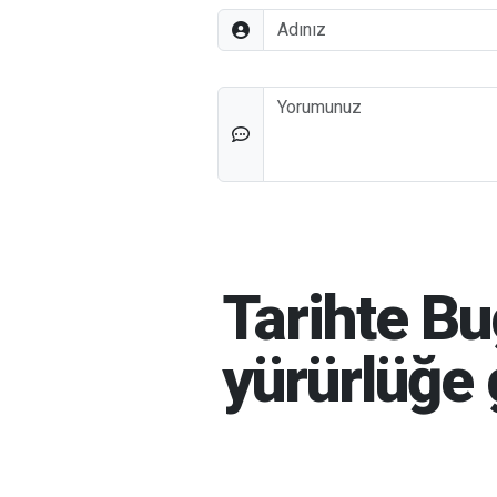
Adınız
Düşünceleriniz
Tarihte B
yürürlüğe 
HABER MERKEZI
06-08-20