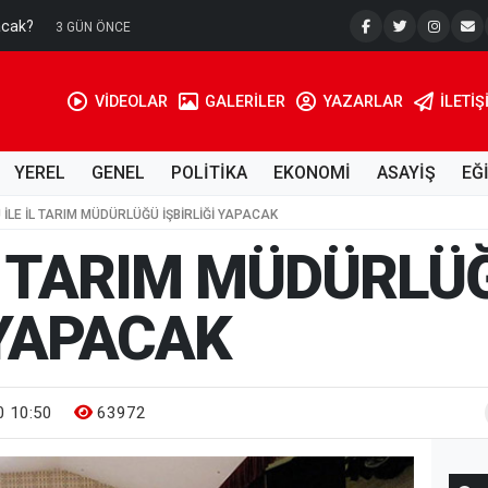
acak?
Su Kuyusu
3 GÜN ÖNCE
VİDEOLAR
GALERİLER
YAZARLAR
İLETIŞ
YEREL
GENEL
POLİTİKA
EKONOMİ
ASAYİŞ
EĞ
Ü İLE İL TARIM MÜDÜRLÜĞÜ İŞBİRLİĞİ YAPACAK
İL TARIM MÜDÜRLÜ
 YAPACAK
 10:50
63972