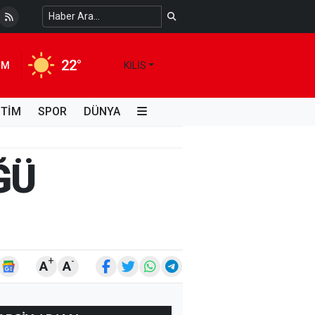
 Temiz Suya Erişimde Kalıcı Bir Çözüm
4 HAFTA ÖNCE
22°
IM
KILIS
İTİM
SPOR
DÜNYA
ĞÜ
+
-
A
A