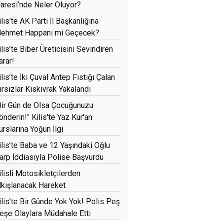
daresi’nde Neler Oluyor?
ilis'te AK Parti İl Başkanlığına
ehmet Happani mi Geçecek?
ilis’te Biber Üreticisini Sevindiren
arar!
ilis’te İki Çuval Antep Fıstığı Çalan
ırsızlar Kıskıvrak Yakalandı
Bir Gün de Olsa Çocuğunuzu
önderin!" Kilis'te Yaz Kur'an
urslarına Yoğun İlgi
ilis’te Baba ve 12 Yaşındaki Oğlu
arp İddiasıyla Polise Başvurdu
ilisli Motosikletçilerden
lkışlanacak Hareket
ilis’te Bir Günde Yok Yok! Polis Peş
eşe Olaylara Müdahale Etti