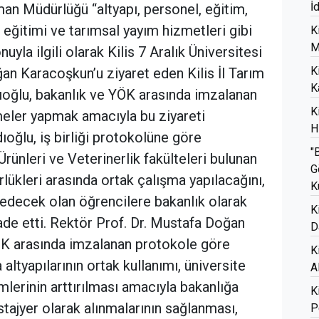
İ
rman Müdürlüğü “altyapı, personel, eğitim,
i eğitimi ve tarımsal yayım hizmetleri gibi
K
M
nuyla ilgili olarak Kilis 7 Aralık Üniversitesi
K
an Karacoşkun’u ziyaret eden Kilis İl Tarım
K
ğlu, bakanlık ve YÖK arasında imzalanan
K
meler yapmak amacıyla bu ziyareti
H
ıoğlu, iş birliği protokolüne göre
"
rünleri ve Veterinerlik fakülteleri bulunan
G
rlükleri arasında ortak çalışma yapılacağını,
K
h edecek olan öğrencilere bakanlık olarak
K
fade etti. Rektör Prof. Dr. Mustafa Doğan
D
K arasında imzalanan protokole göre
K
altyapılarının ortak kullanımı, üniversite
A
lerinin arttırılması amacıyla bakanlığa
K
tajyer olarak alınmalarının sağlanması,
P