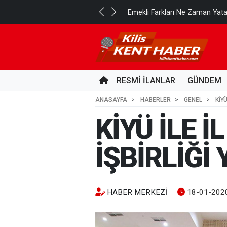
..
Emekli Farkları Ne Zaman Yat
11 SAAT ÖNCE
RESMİ İLANLAR
GÜNDEM
ANASAYFA
HABERLER
GENEL
KİY
KİYÜ İLE 
İŞBİRLİĞİ
HABER MERKEZI
18-01-2020