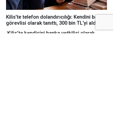
Kilis’te telefon dolandırıcılığı: Kendini banka
görevlisi olarak tanıttı, 300 bin TL’yi aldı
Kilis’te kendisini banka yetkilisi olarak
tanıtan bir dolandırıcının ağına düşen
vatandaş, 300 bin TL dolandırıldı. Olayla
ilgili polis ekipleri geniş çaplı soruşturma
başlattı.
Edinilen bilgilere göre olay, Kazım Karabekir
Mahallesi’nde meydana geldi. N.M. isimli
vatandaş, cep telefonunu arayan bir kişinin
kendisini banka görevlisi olarak tanıttığını
belirterek polise başvuruda bulundu.
Şüphelinin, kredi kartından şüpheli harcamalar