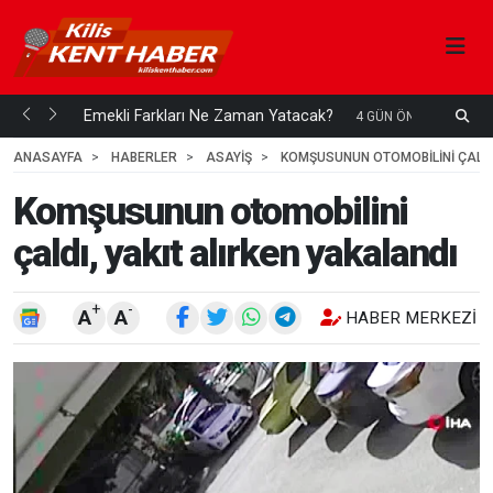
ani mi...
Emekli Farkları Ne Zaman Yatacak?
S
4 GÜN ÖNCE
H
ANASAYFA
HABERLER
ASAYİŞ
KOMŞUSUNUN OTOMOBILINI ÇALDI,
Komşusunun otomobilini
çaldı, yakıt alırken yakalandı
+
-
A
A
HABER MERKEZI