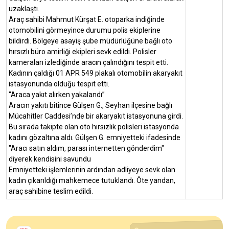
uzaklaştı.
Araç sahibi Mahmut Kürşat E. otoparka indiğinde
otomobilini görmeyince durumu polis ekiplerine
bildirdi. Bölgeye asayiş şube müdürlüğüne bağlı oto
hırsızlı büro amirliği ekipleri sevk edildi. Polisler
kameraları izlediğinde aracın çalındığını tespit etti.
Kadının çaldığı 01 APR 549 plakalı otomobilin akaryakıt
istasyonunda olduğu tespit etti.
“Araca yakıt alırken yakalandı”
Aracın yakıtı bitince Gülşen G., Seyhan ilçesine bağlı
Mücahitler Caddesi’nde bir akaryakıt istasyonuna girdi.
Bu sırada takipte olan oto hırsızlık polisleri istasyonda
kadını gözaltına aldı. Gülşen G. emniyetteki ifadesinde
"Aracı satın aldım, parası internetten gönderdim"
diyerek kendisini savundu
Emniyetteki işlemlerinin ardından adliyeye sevk olan
kadın çıkarıldığı mahkemece tutuklandı. Öte yandan,
araç sahibine teslim edildi.