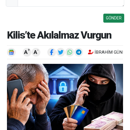
Kilis’te Akılalmaz Vurgun
+
-
A
A
İBRAHIM GÜNEŞ