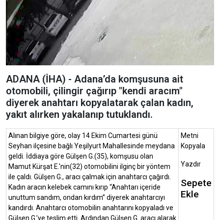
ADANA (İHA) - Adana’da komşusuna ait
otomobili, çilingir çağırıp "kendi aracım"
diyerek anahtarı kopyalatarak çalan kadın,
yakıt alırken yakalanıp tutuklandı.
Alınan bilgiye göre, olay 14 Ekim Cumartesi günü
Metni
Seyhan ilçesine bağlı Yeşilyurt Mahallesinde meydana
Kopyala
geldi. İddiaya göre Gülşen G.(35), komşusu olan
Yazdır
Mamut Kürşat E.'nin(32) otomobilini ilginç bir yöntem
ile çaldı. Gülşen G., aracı çalmak için anahtarcı çağırdı.
Sepete
Kadın aracın kelebek camını kırıp “Anahtarı içeride
Ekle
unuttum sandım, ondan kırdım” diyerek anahtarcıyı
kandırdı. Anahtarcı otomobilin anahtarını kopyaladı ve
Gülşen G.’ye teslim etti. Ardından Gülşen G. aracı alarak