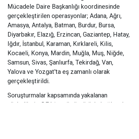
Mücadele Daire Başkanlığı koordinesinde
gerçekleştirilen operasyonlar; Adana, Ağrı,
Amasya, Antalya, Batman, Burdur, Bursa,
Diyarbakır, Elazığ, Erzincan, Gaziantep, Hatay,
Iğdır, İstanbul, Karaman, Kırklareli, Kilis,
Kocaeli, Konya, Mardin, Muğla, Muş, Niğde,
Samsun, Sivas, Şanlıurfa, Tekirdağ, Van,
Yalova ve Yozgat'ta eş zamanlı olarak
gerçekleştirildi.
Soruşturmalar kapsamında yakalanan
şüphelilerin, DEAŞ terör örgütüyle bağlantılı
şahıslar ve sözde yardım kuruluşları
aracılığıyla örgüte finans sağladıkları, sosyal
medya hesapları üzerinden örgüt