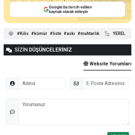
Google’da tercih edilen
kaynak olarak ekleyin
Kilis
kömür
liste
askı
muhtarlık
YEREL
SİZİN
DÜŞÜNCELERİNİZ
Website Yorumları
Adınız
E-Posta
Düşünceleriniz