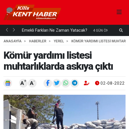
ani mi...
Emekli Farkları Ne Zaman Yatacak?
S
4 GÜN ÖNCE
H
ANASAYFA
HABERLER
YEREL
KÖMÜR YARDIMI LISTESI MUHTARLI
Kömür yardımı listesi
muhtarlıklarda askıya çıktı
+
-
A
A
02-08-2022 1