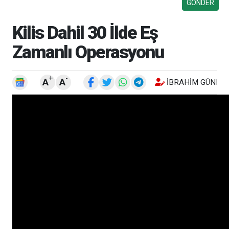
Kilis Dahil 30 İlde Eş
Zamanlı Operasyonu
+
-
A
A
İBRAHIM GÜNEŞ