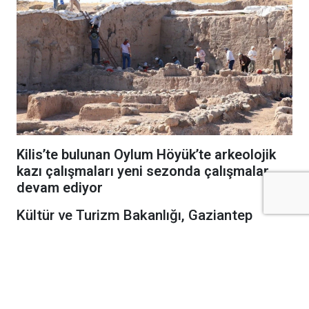
Kilis’te bulunan Oylum Höyük’te arkeolojik
kazı çalışmaları yeni sezonda çalışmalar
devam ediyor
Kültür ve Turizm Bakanlığı, Gaziantep
Üniversitesi ve Kilis Valiliği iş birliğiyle
yürütülen kazılar, Prof. Dr. Atilla Engin
başkanlığındaki ekip tarafından
sürdürülüyor.
Bu sezon kazı çalışmalarının odağında, geçen