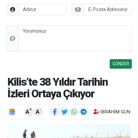
Adınız
E-Posta
Düşünceleriniz
Kilis’te 38 Yıldır Tarihin
İzleri Ortaya Çıkıyor
+
-
A
A
İBRAHIM GÜNEŞ