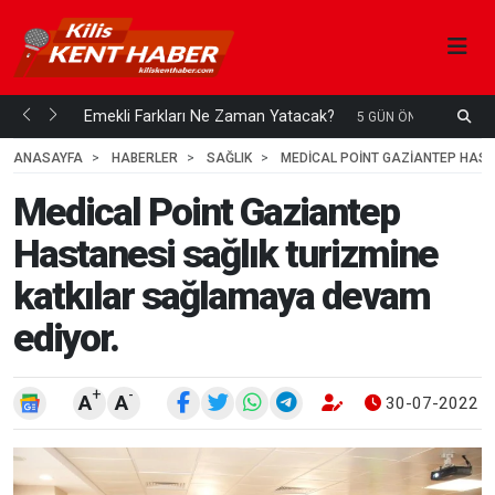
ani mi...
Emekli Farkları Ne Zaman Yatacak?
S
5 GÜN ÖNCE
H
ANASAYFA
HABERLER
SAĞLIK
MEDICAL POINT GAZIANTEP HAST
Medical Point Gaziantep
Hastanesi sağlık turizmine
katkılar sağlamaya devam
ediyor.
+
-
A
A
30-07-2022 1