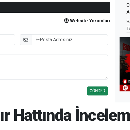
C
A
Website Yorumları
S
T
E-Posta
ınır Hattında İncele