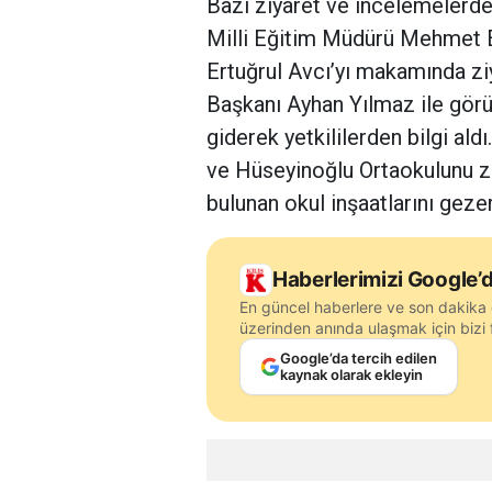
Bazı ziyaret ve incelemelerde
Milli Eğitim Müdürü Mehmet E
Ertuğrul Avcı’yı makamında zi
Başkanı Ayhan Yılmaz ile görü
giderek yetkililerden bilgi al
ve Hüseyinoğlu Ortaokulunu z
bulunan okul inşaatlarını geze
Haberlerimizi Google’d
En güncel haberlere ve son dakika 
üzerinden anında ulaşmak için bizi f
Google’da tercih edilen
kaynak olarak ekleyin