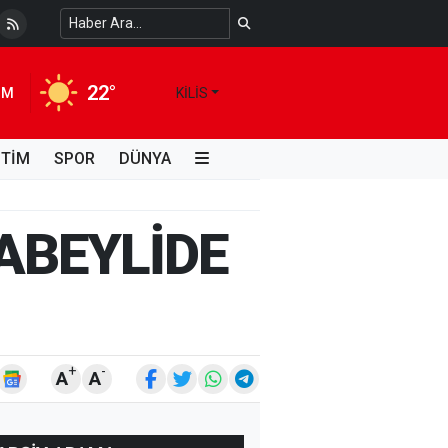
i Kimdir, Hayatı ve Unutulmaz Eserleri Türk...
4 HAFTA ÖNCE
22°
IM
KILIS
İTİM
SPOR
DÜNYA
ABEYLİDE
+
-
A
A