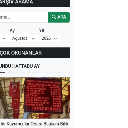
ARŞİV
ARAMA
ARA
Ay
Yıl
ÇOK
OKUNANLAR
ÜN
BU HAFTA
BU AY
ilis Kuyumcular Odası Başkanı Bilik