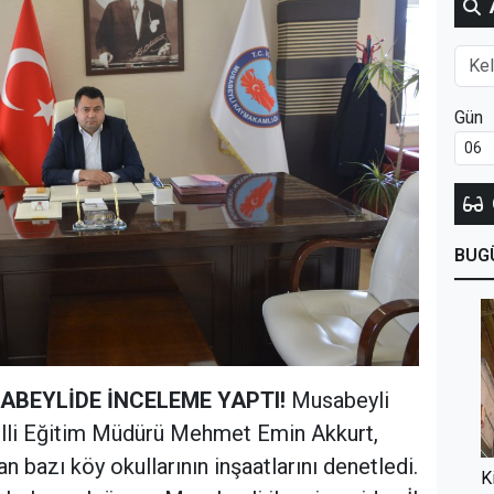
Gün
BUG
BEYLİDE İNCELEME YAPTI!
Musabeyli
 Milli Eğitim Müdürü Mehmet Emin Akkurt,
n bazı köy okullarının inşaatlarını denetledi.
K