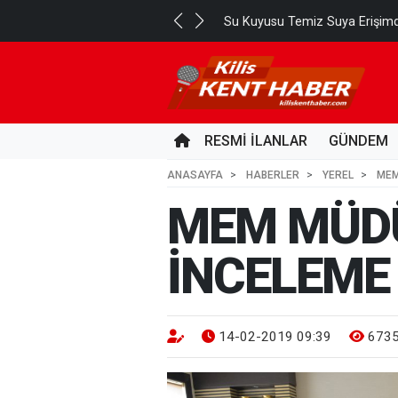
Su Kuyusu Temiz Suya Erişimd
RESMİ İLANLAR
GÜNDEM
ANASAYFA
HABERLER
YEREL
MEM
MEM MÜDÜ
İNCELEME 
14-02-2019 09:39
673