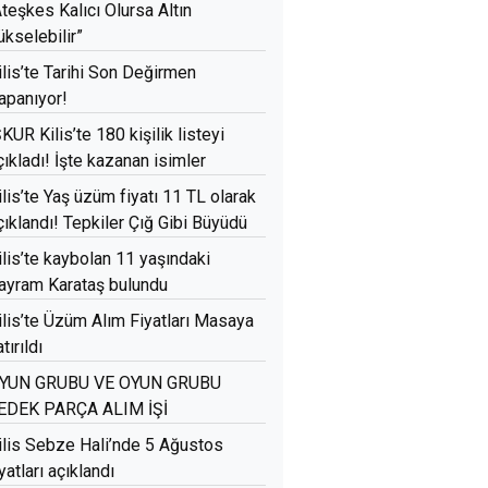
Ateşkes Kalıcı Olursa Altın
ükselebilir”
ilis’te Tarihi Son Değirmen
apanıyor!
ŞKUR Kilis’te 180 kişilik listeyi
çıkladı! İşte kazanan isimler
ilis’te Yaş üzüm fiyatı 11 TL olarak
çıklandı! Tepkiler Çığ Gibi Büyüdü
ilis’te kaybolan 11 yaşındaki
ayram Karataş bulundu
ilis’te Üzüm Alım Fiyatları Masaya
tırıldı
YUN GRUBU VE OYUN GRUBU
EDEK PARÇA ALIM İŞİ
ilis Sebze Hali’nde 5 Ağustos
iyatları açıklandı