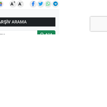
+
-
A
A
ARŞİV
ARAMA
ARA
Ay
Yıl
ÇOK
OKUNANLAR
ÜN
BU HAFTA
BU AY