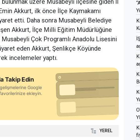
 bulunmak üzere Musabeyli ilçesine giden İl
“
min Akkurt, ilk önce İlçe Kaymakamı
Y
yaret etti. Daha sonra Musabeyli Belediye
K
K
şen Akkurt, İlçe Milli Eğitim Müdürlüğüne
dı. Musabeyli Çok Programlı Anadolu Lisesini
İ
a
iyaret eden Akkurt, Şenlikçe Köyünde
K
rek incelemeler yaptı.
a
K
a Takip Edin
B
gelişmelerine Google
K
avorilerinize ekleyin.
Ya
O
Y
K
YEREL
f