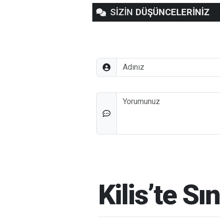
SİZİN
DÜŞÜNCELERİNİZ
Adınız
Düşünceleriniz
Kilis’te S