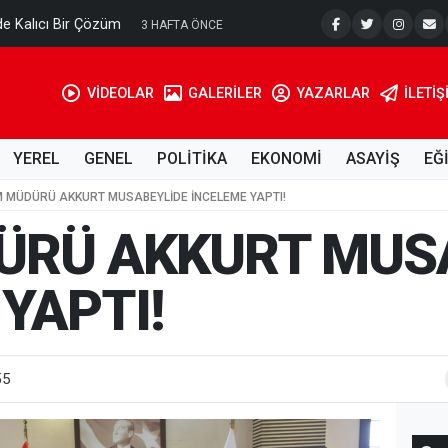
e Kalıcı Bir Çözüm
Ahmet Tell
3 HAFTA ÖNCE
VİDEOLAR
GALERİLER
YAZARLAR
İLETIŞ
YEREL
GENEL
POLİTİKA
EKONOMİ
ASAYİŞ
EĞ
 MÜDÜRÜ AKKURT MUSABEYLİDE İNCELEME YAPTI!
RÜ AKKURT MUS
YAPTI!
55