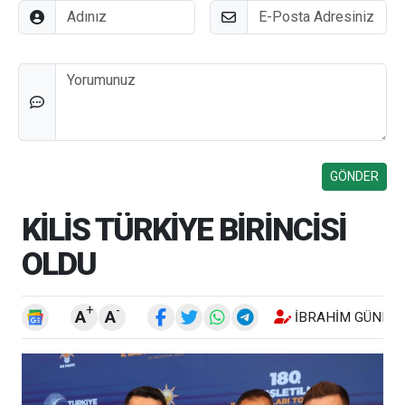
Adınız
E-Posta
Düşünceleriniz
KİLİS TÜRKİYE BİRİNCİSİ
OLDU
+
-
A
A
İBRAHIM GÜNEŞ