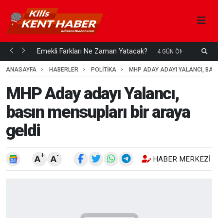
ani mi...
Emekli Farkları Ne Zaman Yatacak?
S
4 GÜN ÖNCE
H
ANASAYFA
HABERLER
POLİTİKA
MHP ADAY ADAYI YALANCI, BAS
MHP Aday adayı Yalancı,
basın mensupları bir araya
geldi
+
-
A
A
HABER MERKEZI