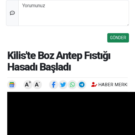
Düşünceleriniz
Kilis'te Boz Antep Fıstığı
Hasadı Başladı
+
-
A
A
HABER MERKEZI