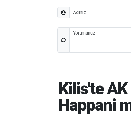
Adınız
Düşünceleriniz
Kilis'te A
Happani m
HABER MERKEZI
06-08-20