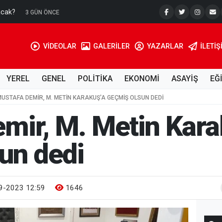
acak?
Su Kuyusu
3 GÜN ÖNCE
VİDEOLAR
GALERİLER
YAZARLAR
İLETIŞ
YEREL
GENEL
POLİTİKA
EKONOMİ
ASAYİŞ
EĞ
USTAFA DEMIR, M. METIN KARAKUŞ'A GEÇMIŞ OLSUN DEDI
mir, M. Metin Kara
un dedi
9-2023 12:59
1646