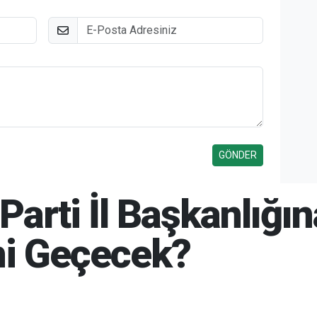
E-Posta
K Parti İl Başkanlı
i Geçecek?
26 15:23
06-08-2026 15:56
290