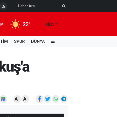
 Temiz Suya Erişimde Kalıcı Bir Çözüm
4 HAFTA ÖNCE
22°
IM
KILIS
İTİM
SPOR
DÜNYA
kuş'a
+
-
A
A