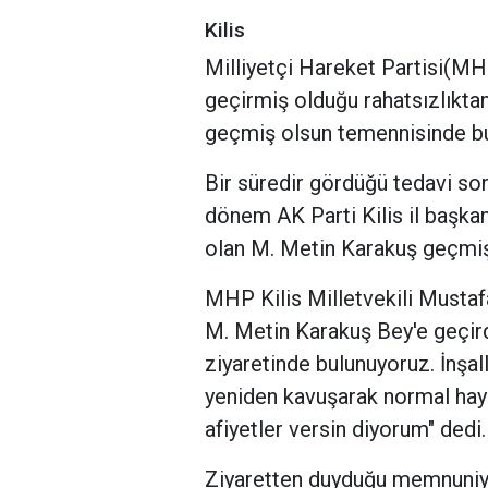
Kilis
Milliyetçi Hareket Partisi(MH
geçirmiş olduğu rahatsızlıkta
geçmiş olsun temennisinde b
Bir süredir gördüğü tedavi so
dönem AK Parti Kilis il başkan
olan M. Metin Karakuş geçmiş 
MHP Kilis Milletvekili Mustaf
M. Metin Karakuş Bey'e geçird
ziyaretinde bulunuyoruz. İnşal
yeniden kavuşarak normal haya
afiyetler versin diyorum" dedi.
Ziyaretten duyduğu memnuniye