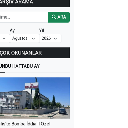
ARŞİV
ARAMA
ARA
Ay
Yıl
ÇOK
OKUNANLAR
ÜN
BU HAFTA
BU AY
ilis’te Bomba İddia İl Özel