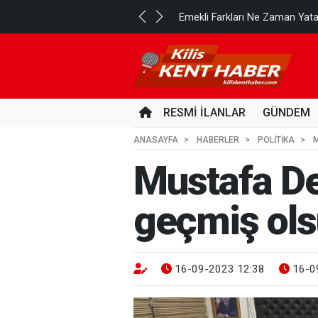
..
Emekli Farkları Ne Zaman Yat
2 SAAT ÖNCE
RESMİ İLANLAR
GÜNDEM
ANASAYFA
HABERLER
POLİTİKA
M
Mustafa De
geçmiş ols
16-09-2023 12:38
16-0