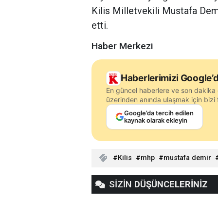
Kilis Milletvekili Mustafa Dem
etti.
Haber Merkezi
Haberlerimizi Google’d
En güncel haberlere ve son dakika 
üzerinden anında ulaşmak için bizi f
Google’da tercih edilen
kaynak olarak ekleyin
Kilis
mhp
mustafa demir
SİZİN
DÜŞÜNCELERİNİZ