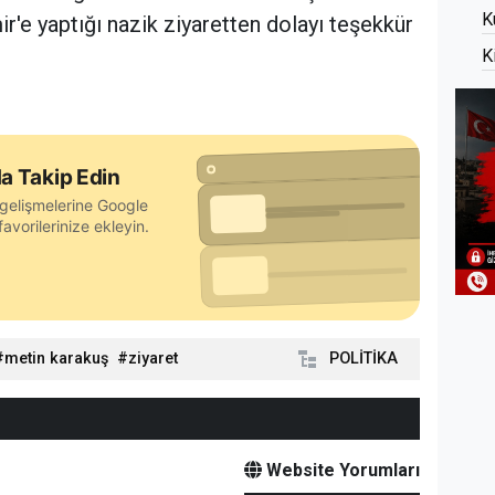
K
ir'e yaptığı nazik ziyaretten dolayı teşekkür
K
a Takip Edin
gelişmelerine Google
avorilerinize ekleyin.
metin karakuş
ziyaret
POLİTİKA
Website Yorumları