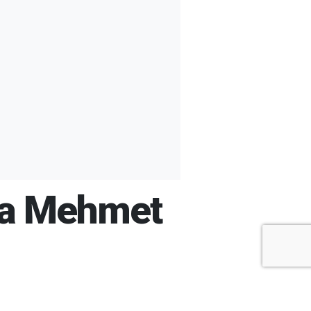
ğına Mehmet
+
-
A
A