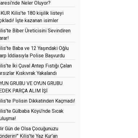
daresi’nde Neler Oluyor?
ŞKUR Kilis’te 180 kişilik listeyi
çıkladı! İşte kazanan isimler
ilis’te Biber Üreticisini Sevindiren
arar!
ilis’te Baba ve 12 Yaşındaki Oğlu
arp İddiasıyla Polise Başvurdu
ilis’te İki Çuval Antep Fıstığı Çalan
ırsızlar Kıskıvrak Yakalandı
YUN GRUBU VE OYUN GRUBU
EDEK PARÇA ALIM İŞİ
ilis’te Polisin Dikkatinden Kaçmadı!
ilis’te Gülbaba Köyü’nde Sıcak
uluşma!
Bir Gün de Olsa Çocuğunuzu
önderin!" Kilis'te Yaz Kur'an