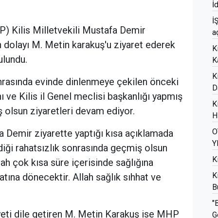
İ
İ
P) Kilis Milletvekili Mustafa Demir
a
n dolayı M. Metin karakuş'u ziyaret ederek
K
ulundu.
K
K
nrasında evinde dinlenmeye çekilen önceki
D
ı ve Kilis il Genel meclisi başkanlığı yapmış
K
olsun ziyaretleri devam ediyor.
H
O
a Demir ziyarette yaptığı kısa açıklamada
Y
iği rahatsızlık sonrasında geçmiş olsun
K
lah çok kısa süre içerisinde sağlığına
K
tına dönecektir. Allah sağlık sıhhat ve
B
"
ti dile getiren M. Metin Karakuş ise MHP
G