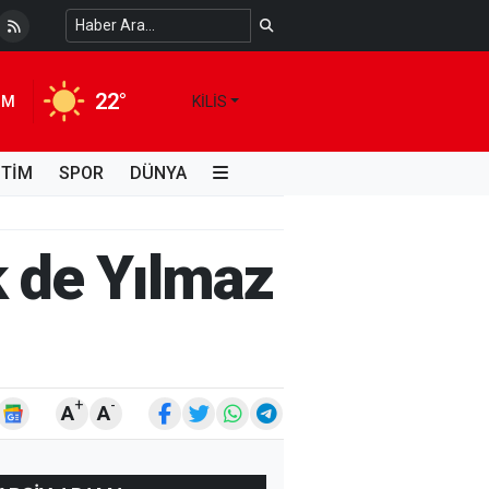
 Temiz Suya Erişimde Kalıcı Bir Çözüm
4 HAFTA ÖNCE
22°
IM
KILIS
İTİM
SPOR
DÜNYA
k de Yılmaz
+
-
A
A