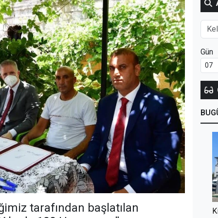
Gün
BUG
iğimiz tarafından başlatılan
K