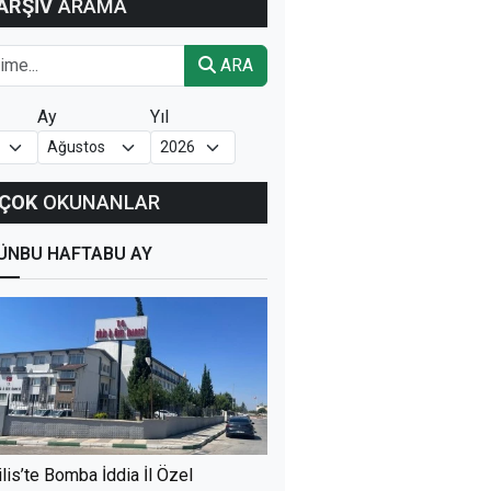
ARŞİV
ARAMA
ARA
Ay
Yıl
ÇOK
OKUNANLAR
ÜN
BU HAFTA
BU AY
ilis’te Bomba İddia İl Özel