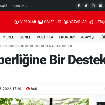
acak?
Su Kuyusu
4 GÜN ÖNCE
VİDEOLAR
GALERİLER
YAZARLAR
İLETIŞ
YEREL
GENEL
POLİTİKA
EKONOMİ
ASAYİŞ
EĞ
L SEFERBERLIĞINE BIR DESTEK DE YILMAZ AILESINDEN
berliğine Bir Deste
8-2022 17:20
860