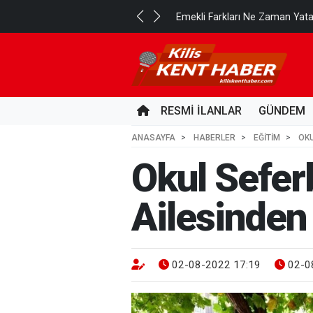
..
Emekli Farkları Ne Zaman Yat
17 SAAT ÖNCE
RESMİ İLANLAR
GÜNDEM
ANASAYFA
HABERLER
EĞİTİM
OKU
Okul Sefer
Ailesinden
02-08-2022 17:19
02-0