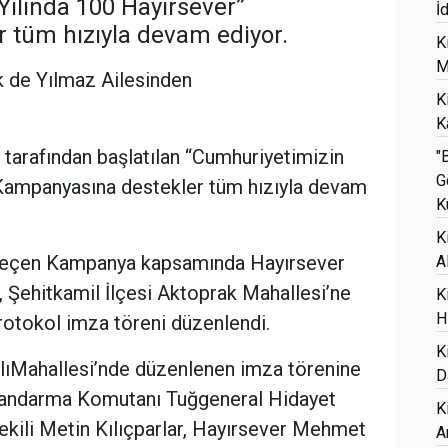
Yılında 100 Hayırsever”
İ
 tüm hızıyla devam ediyor.
K
M
k de Yılmaz Ailesinden
K
K
 tarafından başlatılan “Cumhuriyetimizin
"
G
 Kampanyasına destekler tüm hızıyla devam
K
K
 geçen Kampanya kapsamında Hayırsever
A
 Şehitkamil İlçesi Aktoprak Mahallesi’ne
K
H
 protokol imza töreni düzenlendi.
K
ınlıMahallesi’nde düzenlenen imza törenine
D
İl Jandarma Komutanı Tuğgeneral Hidayet
K
Vekili Metin Kılıçparlar, Hayırsever Mehmet
A