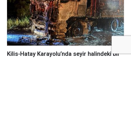
Kilis-Hatay Karayolu’nda seyir halindeki bir
tır, henüz belirlenemeyen bir nedenle çıkan
yangında alevlere teslim oldu.
Gece saatlerinde meydana gelen olay,
karayolunda kısa süreli paniğe neden oldu.
Edinilen bilgilere göre, seyir halindeki tırdan
yükselen dumanları fark eden sürücü, aracı
güvenli bir noktaya çekerek durumu 112 Acil
Çağrı Merkezi’ne bildirdi. İhbar üzerine bölgeye
itfaiye, jandarmave diğer güvenlik ekipleri sevk
edildi.