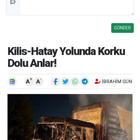
Kilis-Hatay Yolunda Korku
Dolu Anlar!
+
-
A
A
İBRAHIM GÜNEŞ