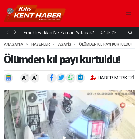
ani mi...
Emekli Farkları Ne Zaman Yatacak?
S
4 GÜN ÖNCE
H
ANASAYFA
HABERLER
ASAYİŞ
ÖLÜMDEN KIL PAYI KURTULDU!
Ölümden kıl payı kurtuldu!
+
-
A
A
HABER MERKEZI