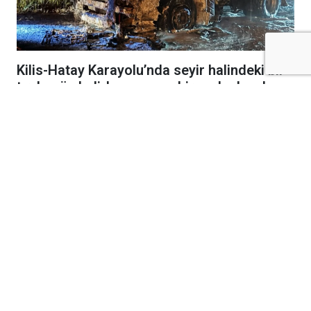
Kilis-Hatay Karayolu’nda seyir halindeki bir
tır, henüz belirlenemeyen bir nedenle çıkan
yangında alevlere teslim oldu.
Gece saatlerinde meydana gelen olay,
karayolunda kısa süreli paniğe neden oldu.
Edinilen bilgilere göre, seyir halindeki tırdan
yükselen dumanları fark eden sürücü, aracı
güvenli bir noktaya çekerek durumu 112 Acil
Çağrı Merkezi’ne bildirdi. İhbar üzerine bölgeye
itfaiye, jandarmave diğer güvenlik ekipleri sevk
edildi.
Kısa sürede büyüyen yangın, tırın büyük
bölümünü sararken ekipler alevleri kontrol altına
almak için yoğun çaba sarf etti. Olay sırasında