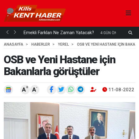
ani mi...
Emekli Farkları Ne Zaman Yatacak?
S
4 GÜN ÖNCE
H
ANASAYFA
HABERLER
YEREL
OSB VE YENI HASTANE IÇIN BAKA
OSB ve Yeni Hastane için
Bakanlarla görüştüler
+
-
A
A
11-08-2022 1