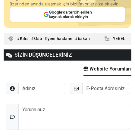
üzerinden anında ulaşmak için bizi favorilerinize ekleyin.
Google’da tercih edilen
kaynak olarak ekleyin
Kilis
Osb
yeni hastane
bakan
YEREL
SİZİN
DÜŞÜNCELERİNİZ
Website Yorumları
Adınız
E-Posta
Düşünceleriniz