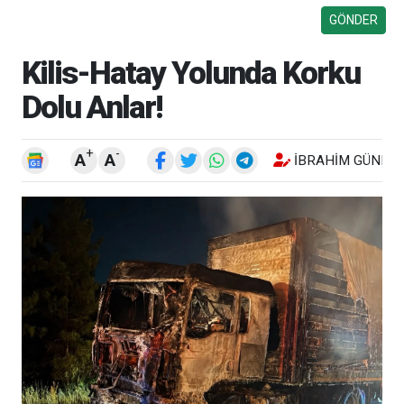
Kilis-Hatay Yolunda Korku
Dolu Anlar!
+
-
A
A
İBRAHIM GÜNEŞ