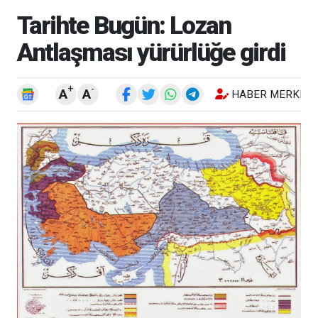
Tarihte Bugün: Lozan
Antlaşması yürürlüğe girdi
+
-
A
A
HABER MERKEZI