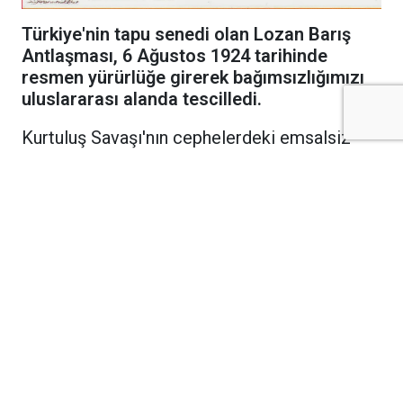
Türkiye'nin tapu senedi olan Lozan Barış
Antlaşması, 6 Ağustos 1924 tarihinde
resmen yürürlüğe girerek bağımsızlığımızı
uluslararası alanda tescilledi.
Kurtuluş Savaşı'nın cephelerdeki emsalsiz
zaferinin ardından diplomasi masasında
kazanılan en büyük başarı olan Lozan Barış
Antlaşması, bundan tam 102 yıl önce bugün
resmen yürürlüğe girdi. 24 Temmuz 1923'te
İsviçre'nin Lozan kentinde imzalanan tarihi
antlaşma, meclis onay süreçlerinin ülkeler
tarafından tamamlanmasının ardından 6
Ağustos 1924 tarihinde uluslararası arenada
hukuki geçerlilik kazandı.