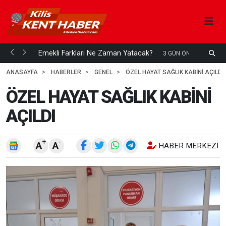
ani mi...
Emekli Farkları Ne Zaman Yatacak?
S
3 GÜN ÖNCE
H
ANASAYFA
HABERLER
GENEL
ÖZEL HAYAT SAĞLIK KABİNİ AÇILDI
ÖZEL HAYAT SAĞLIK KABİNİ
AÇILDI
+
-
A
A
HABER MERKEZI