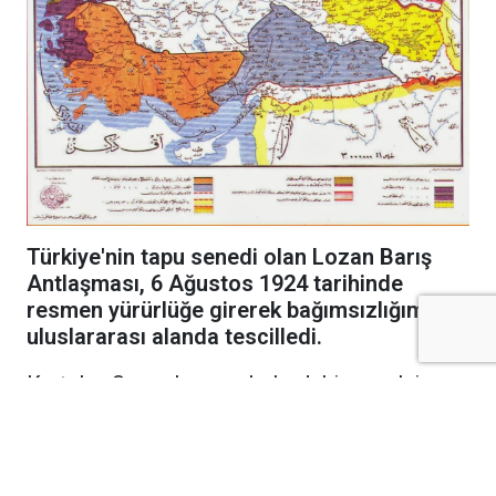
Türkiye'nin tapu senedi olan Lozan Barış
Antlaşması, 6 Ağustos 1924 tarihinde
resmen yürürlüğe girerek bağımsızlığımızı
uluslararası alanda tescilledi.
Kurtuluş Savaşı'nın cephelerdeki emsalsiz
zaferinin ardından diplomasi masasında
kazanılan en büyük başarı olan Lozan Barış
Antlaşması, bundan tam 102 yıl önce bugün