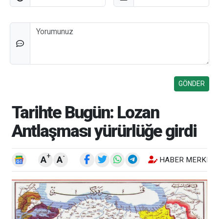
Düşünceleriniz
Tarihte Bugün: Lozan
Antlaşması yürürlüğe girdi
+
-
A
A
HABER MERKEZI