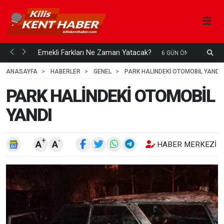
ani mi...
Emekli Farkları Ne Zaman Yatacak?
S
6 GÜN ÖNCE
H
ANASAYFA
HABERLER
GENEL
PARK HALİNDEKİ OTOMOBİL YANDI
PARK HALİNDEKİ OTOMOBİL
YANDI
+
-
A
A
HABER MERKEZI