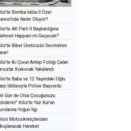
ilis’te Bomba İddia İl Özel
daresi’nde Neler Oluyor?
ilis'te AK Parti İl Başkanlığına
ehmet Happani mi Geçecek?
ilis’te Biber Üreticisini Sevindiren
arar!
ilis’te İki Çuval Antep Fıstığı Çalan
ırsızlar Kıskıvrak Yakalandı
ilis’te Baba ve 12 Yaşındaki Oğlu
arp İddiasıyla Polise Başvurdu
Bir Gün de Olsa Çocuğunuzu
önderin!" Kilis'te Yaz Kur'an
urslarına Yoğun İlgi
ilisli Motosikletçilerden
lkışlanacak Hareket