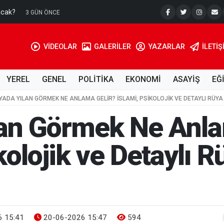
acak?
Su Kuyusu
3 GÜN ÖNCE
VİDEOLAR
GALERİLER
YAZARLAR
İLETIŞ
YEREL
GENEL
POLİTİKA
EKONOMİ
ASAYİŞ
EĞ
YADA YILAN GÖRMEK NE ANLAMA GELIR? İSLAMI, PSIKOLOJIK VE DETAYLI RÜY
an Görmek Ne Anla
kolojik ve Detaylı R
 15:41
20-06-2026 15:47
594