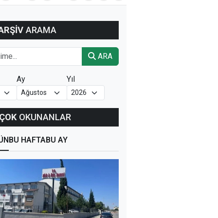
ARŞİV
ARAMA
ARA
Ay
Yıl
ÇOK
OKUNANLAR
ÜN
BU HAFTA
BU AY