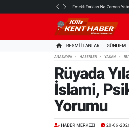
..
Emekli Farkları Ne Zaman Yat
9 SAAT ÖNCE
RESMİ İLANLAR
GÜNDEM
ANASAYFA
HABERLER
YAŞAM
RÜ
Rüyada Yıl
İslami, Psi
Yorumu
HABER MERKEZI
20-06-2026