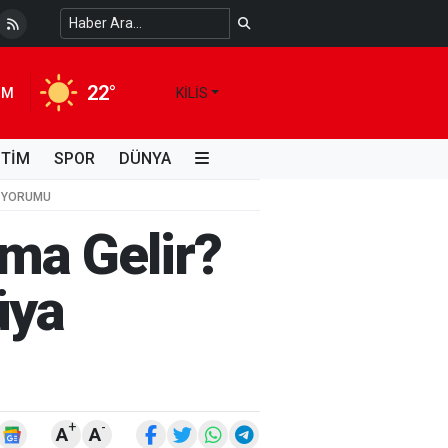
 Temiz Suya Erişimde Kalıcı Bir Çözüm
4 HAFTA ÖNCE
22°
IM
KILIS
İTİM
SPOR
DÜNYA
A YORUMU
ma Gelir?
üya
+
-
A
A