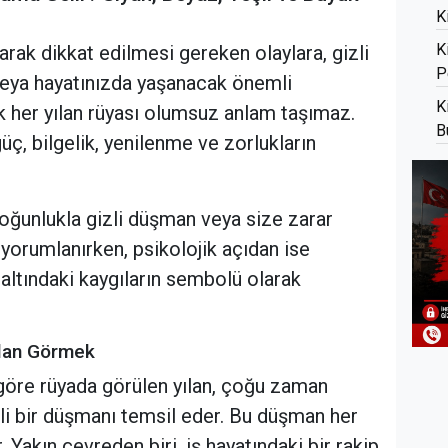
K
K
rak dikkat edilmesi gereken olaylara, gizli
P
veya hayatınızda yaşanacak önemli
K
k her yılan rüyası olumsuz anlam taşımaz.
B
üç, bilgelik, yenilenme ve zorlukların
 çoğunlukla gizli düşman veya size zarar
 yorumlanırken, psikolojik açıdan ise
çaltındaki kaygıların sembolü olarak
ılan Görmek
 göre rüyada görülen yılan, çoğu zaman
zli bir düşmanı temsil eder. Bu düşman her
 Yakın çevreden biri, iş hayatındaki bir rakip