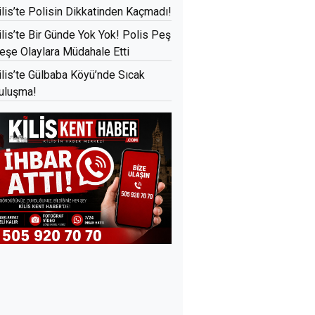
ilis’te Polisin Dikkatinden Kaçmadı!
ilis’te Bir Günde Yok Yok! Polis Peş
eşe Olaylara Müdahale Etti
ilis’te Gülbaba Köyü’nde Sıcak
uluşma!