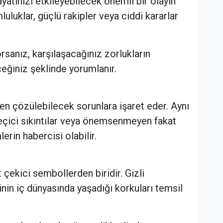
atınızı etkileyebilecek önemli bir olayın
luluklar, güçlü rakipler veya ciddi kararlar
sanız, karşılaşacağınız zorlukların
eğiniz şeklinde yorumlanır.
n çözülebilecek sorunlara işaret eder. Aynı
eçici sıkıntılar veya önemsenmeyen fakat
erin habercisi olabilir.
t çekici sembollerden biridir. Gizli
inin iç dünyasında yaşadığı korkuları temsil