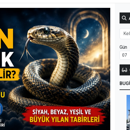
Gün
BUG