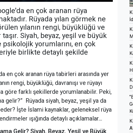
oogle'da en çok aranan rüya
K
lmaktadır. Rüyada yılan görmek ne
İ
rülen yılanın rengi, büyüklüğü ve
K
 taşır. Siyah, beyaz, yeşil ve büyük
M
 psikolojik yorumlarını, en çok
K
riyle birlikte detaylı şekilde
K
K
H
a en çok aranan rüya tabirleri arasında yer
K
anın rengi, büyüklüğü, davranışı ve rüyayı
D
 göre farklı şekillerde yorumlanabilir. Peki,
"
a gelir?” Rüyada siyah, beyaz, yeşil ya da
G
eder? İşte İslami kaynaklar, geleneksel rüya
K
endirmeler ışığında detaylı açıklamalar...
K
A
ma Gelir? Siyah, Beyaz, Yeşil ve Büyük