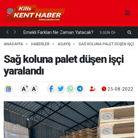
ani mi...
Emekli Farkları Ne Zaman Yatacak?
S
3 GÜN ÖNCE
H
ANASAYFA
HABERLER
ASAYİŞ
SAĞ KOLUNA PALET DÜŞEN IŞÇI 
Sağ koluna palet düşen işçi
yaralandı
+
-
A
A
25-08-2022 1