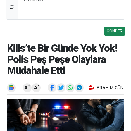
Kilis’te Bir Günde Yok Yok!
Polis Peş Peşe Olaylara
Müdahale Etti
+
-
A
A
İBRAHIM GÜNEŞ