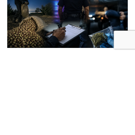
Kilis’te 5 Ağustos 2026 saat 00.00 ile 6
Ağustos 2026 saat 00.00 arasında polis
sorumluluk bölgesinde meydana gelen
çeşitli asayiş olaylarıyla ilgili çok sayıda adli
işlem başlatıldı.
Öncüpınar Mahallesi’ndeki Gönüllü Geri Dönüş
Merkezi’nde, M.E. isimli şahsın görevlilere
sunduğu muvafakatnamenin sahte olduğunun
belirlenmesi üzerine “Resmi Belgenin
Düzenlenmesinde Yalan Beyan” suçundan