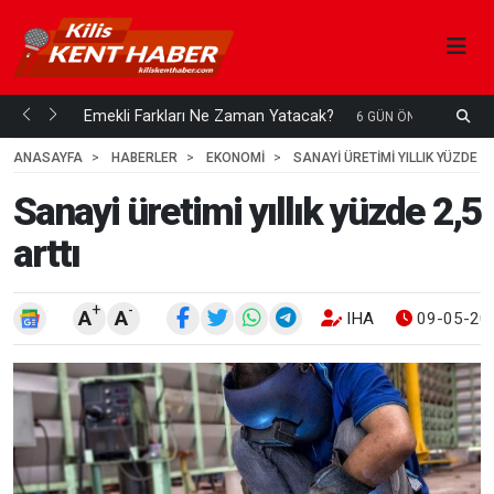
ani mi...
Emekli Farkları Ne Zaman Yatacak?
S
6 GÜN ÖNCE
H
ANASAYFA
HABERLER
EKONOMİ
SANAYI ÜRETIMI YILLIK YÜZDE 2,
Sanayi üretimi yıllık yüzde 2,5
arttı
+
-
A
A
IHA
09-05-202