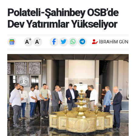
Polateli-Şahinbey OSB’de
Dev Yatırımlar Yükseliyor
+
-
A
A
İBRAHIM GÜNEŞ