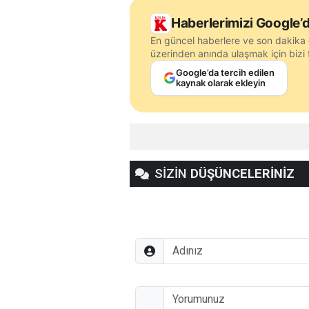
Haberlerimizi Google’d
En güncel haberlere ve son dakika 
üzerinden anında ulaşmak için bizi f
Google’da tercih edilen
kaynak olarak ekleyin
SİZİN
DÜŞÜNCELERİNİZ
Adınız
Düşünceleriniz