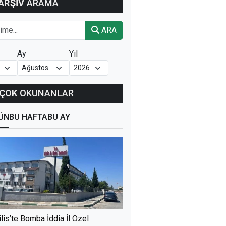
ARŞİV
ARAMA
ARA
Ay
Yıl
ÇOK
OKUNANLAR
ÜN
BU HAFTA
BU AY
ilis’te Bomba İddia İl Özel