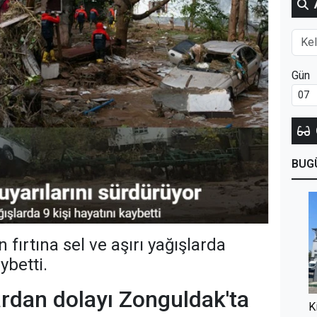
Gün
BUG
 fırtına sel ve aşırı yağışlarda
ybetti.
lardan dolayı Zonguldak'ta
K