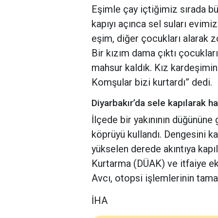
Eşimle çay içtiğimiz sırada büy
kapıyı açınca sel suları evimi
eşim, diğer çocukları alarak zo
Bir kızım dama çıktı çocuklar
mahsur kaldık. Kız kardeşimin
Komşular bizi kurtardı” dedi.
Diyarbakır’da sele kapılarak h
İlçede bir yakınının düğününe
köprüyü kullandı. Dengesini k
yükselen derede akıntıya kapı
Kurtarma (DÜAK) ve itfaiye eki
Avcı, otopsi işlemlerinin tam
İHA