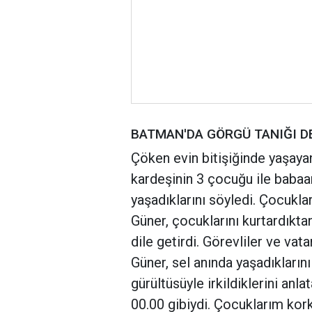
BATMAN'DA GÖRGÜ TANIĞI D
Çöken evin bitişiğinde yaşaya
kardeşinin 3 çocuğu ile baba
yaşadıklarını söyledi. Çocuklar
Güner, çocuklarını kurtardıktan
dile getirdi. Görevliler ve vata
Güner, sel anında yaşadıkların
gürültüsüyle irkildiklerini anl
00.00 gibiydi. Çocuklarım kor