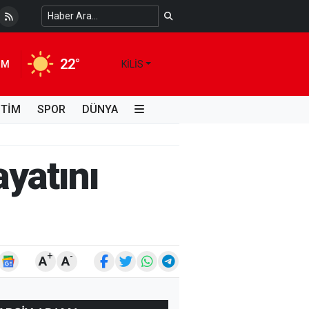
 Temiz Suya Erişimde Kalıcı Bir Çözüm
4 HAFTA ÖNCE
22°
IM
KILIS
İTİM
SPOR
DÜNYA
ayatını
+
-
A
A