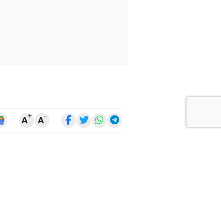
+
-
A
A
ARŞİV
ARAMA
ARA
Ay
Yıl