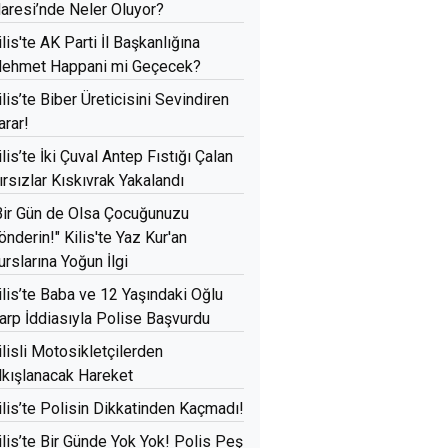
daresi’nde Neler Oluyor?
ilis'te AK Parti İl Başkanlığına
ehmet Happani mi Geçecek?
ilis’te Biber Üreticisini Sevindiren
arar!
ilis’te İki Çuval Antep Fıstığı Çalan
ırsızlar Kıskıvrak Yakalandı
Bir Gün de Olsa Çocuğunuzu
önderin!" Kilis'te Yaz Kur'an
urslarına Yoğun İlgi
ilis’te Baba ve 12 Yaşındaki Oğlu
arp İddiasıyla Polise Başvurdu
ilisli Motosikletçilerden
lkışlanacak Hareket
ilis’te Polisin Dikkatinden Kaçmadı!
ilis’te Bir Günde Yok Yok! Polis Peş