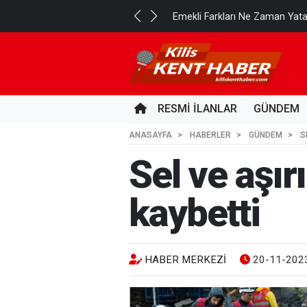
..
Emekli Farkları Ne Zaman Yat
10 SAAT ÖNCE
RESMİ İLANLAR
GÜNDEM
ANASAYFA
HABERLER
GÜNDEM
S
Sel ve aşır
kaybetti
HABER MERKEZI
20-11-2023