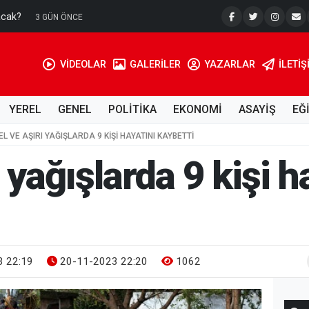
acak?
Su Kuyusu
3 GÜN ÖNCE
VİDEOLAR
GALERİLER
YAZARLAR
İLETIŞ
YEREL
GENEL
POLİTİKA
EKONOMİ
ASAYİŞ
EĞ
EL VE AŞIRI YAĞIŞLARDA 9 KIŞI HAYATINI KAYBETTI
ı yağışlarda 9 kişi h
 22:19
20-11-2023 22:20
1062