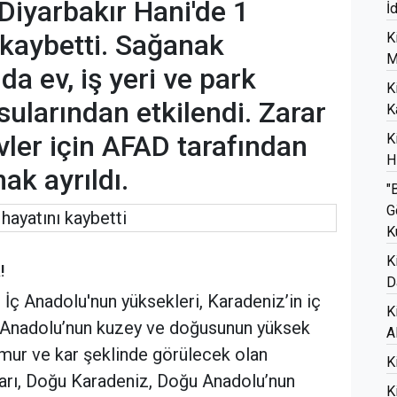
Diyarbakır Hani'de 1
İ
 kaybetti. Sağanak
K
M
da ev, iş yeri ve park
K
sularından etkilendi. Zarar
K
vler için AFAD tarafından
K
H
nak ayrıldı.
"
G
K
K
!
D
İç Anadolu'nun yüksekleri, Karadeniz’in iç
K
u Anadolu’nun kuzey ve doğusunun yüksek
A
ğmur ve kar şeklinde görülecek olan
K
ıları, Doğu Karadeniz, Doğu Anadolu’nun
K