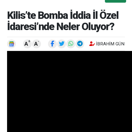
Kilis’te Bomba İddia İl Özel
İdaresi’nde Neler Oluyor?
+
-
A
A
İBRAHIM GÜNEŞ