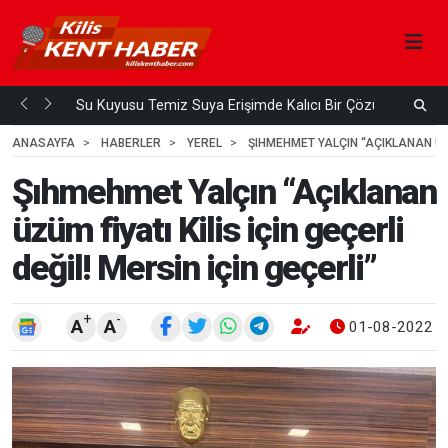
Su Kuyusu Temiz Suya Erişimde Kalıcı Bir Çözüm
A
 ÖNCE
4
HAFTA ÖNCE
ANASAYFA
HABERLER
YEREL
ŞIHMEHMET YALÇIN “AÇIKLANAN ÜZÜM
Şıhmehmet Yalçın “Açıklanan
üzüm fiyatı Kilis için geçerli
değil! Mersin için geçerli”
+
-
A
A
01-08-2022 1