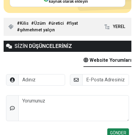
kaynak olarak ekleyin
Kilis
Üzüm
üretici
fiyat
YEREL
şıhmehmet yalçın
SİZİN
DÜŞÜNCELERİNİZ
Website Yorumları
Adınız
E-Posta
Düşünceleriniz