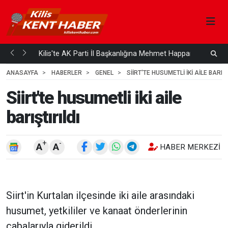
...
Kilis'te AK Parti İl Başkanlığına Mehmet Happani mi...
5 AY
3 SAAT ÖNCE
ANASAYFA
HABERLER
GENEL
SIIRT'TE HUSUMETLI IKI AILE BARIŞT
Siirt'te husumetli iki aile
barıştırıldı
+
-
A
A
HABER MERKEZI
Siirt'in Kurtalan ilçesinde iki aile arasındaki
husumet, yetkililer ve kanaat önderlerinin
çabalarıyla giderildi.