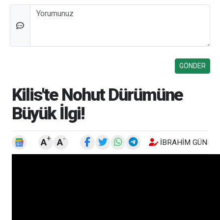
Düşünceleriniz
Kilis'te Nohut Dürümüne
Büyük İlgi!
+
-
A
A
İBRAHIM GÜNEŞ