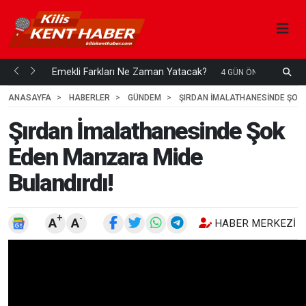
ani mi...
Emekli Farkları Ne Zaman Yatacak?
S
4 GÜN ÖNCE
H
ANASAYFA
HABERLER
GÜNDEM
ŞIRDAN İMALATHANESINDE ŞOK 
Şırdan İmalathanesinde Şok
Eden Manzara Mide
Bulandırdı!
+
-
A
A
HABER MERKEZI