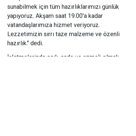
sunabilmek için tüm hazırlıklarımızı günlük
yapıyoruz. Akşam saat 19.00'a kadar
vatandaşlarımıza hizmet veriyoruz.
Lezzetimizin sırrı taze malzeme ve özenli
hazırlık." dedi.
İşletmelerinde acılı, sade ve ezmeli olmak
üzere üç farklı nohut dürümü seçeneği
sunduklarını ifade eden Ahmet Usta, bunun
yanı sıra ciğer kavurma, tavuk sote ve döner
gibi ürünlerin de yoğun ilgi gördüğünü söyledi.
Özellikle son yıllarda nohut dürümüne olan
talebin belirgin şekilde arttığını dile getiren
Ahmet Usta, bu lezzeti tatmak için çevre
illerden gelen müşterilerin de bulunduğunu