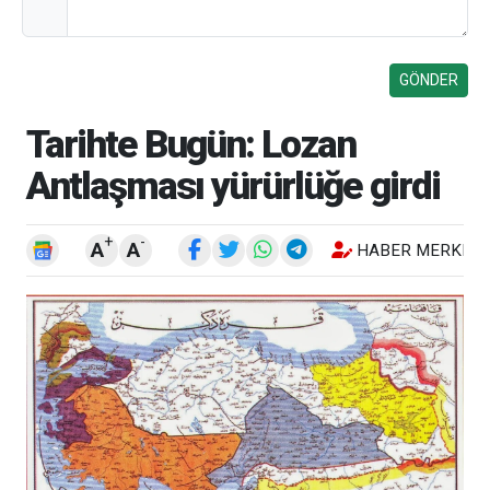
Tarihte Bugün: Lozan
Antlaşması yürürlüğe girdi
+
-
A
A
HABER MERKEZI