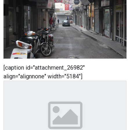
[caption id="attachment_26982"
align="alignnone" width="5184"]