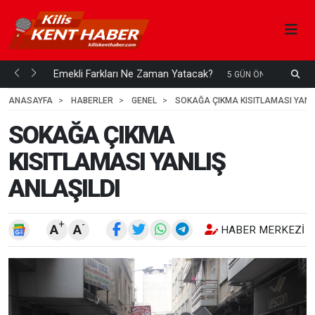
ani mi...
Emekli Farkları Ne Zaman Yatacak?
S
5 GÜN ÖNCE
H
ANASAYFA
HABERLER
GENEL
SOKAĞA ÇIKMA KISITLAMASI YANLI
SOKAĞA ÇIKMA
KISITLAMASI YANLIŞ
ANLAŞILDI
+
-
A
A
HABER MERKEZI