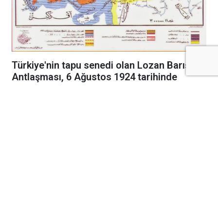
Türkiye'nin tapu senedi olan Lozan Barış
Antlaşması, 6 Ağustos 1924 tarihinde
resmen yürürlüğe girerek bağımsızlığımızı
uluslararası alanda tescilledi.
Kurtuluş Savaşı'nın cephelerdeki emsalsiz
zaferinin ardından diplomasi masasında
kazanılan en büyük başarı olan Lozan Barış
Antlaşması, bundan tam 102 yıl önce bugün
resmen yürürlüğe girdi. 24 Temmuz 1923'te
İsviçre'nin Lozan kentinde imzalanan tarihi
antlaşma, meclis onay süreçlerinin ülkeler