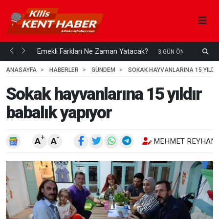
ani mi...
Emekli Farkları Ne Zaman Yatacak?
S
3 GÜN ÖNCE
H
ANASAYFA
HABERLER
GÜNDEM
SOKAK HAYVANLARINA 15 YILDI
Sokak hayvanlarına 15 yıldır
babalık yapıyor
+
-
A
A
MEHMET REYHANL