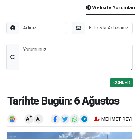
Website Yorumları
Adınız
E-Posta
Düşünceleriniz
Tarihte Bugün: 6 Ağustos
+
-
A
A
MEHMET REYHA