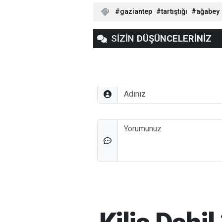
gaziantep
tartıştığı
ağabey
SİZİN
DÜŞÜNCELERİNİZ
Adınız
Düşünceleriniz