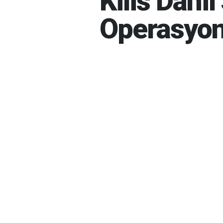
Kilis Dahil
Operasyo
İBRAHIM GÜNEŞ
07-08-202