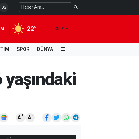
 Temiz Suya Erişimde Kalıcı Bir Çözüm
4 HAFTA ÖNCE
22°
IM
KILIS
İTİM
SPOR
DÜNYA
6 yaşındaki
+
-
A
A