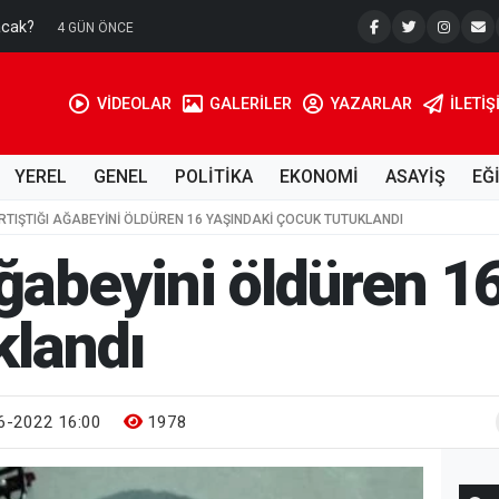
acak?
Su Kuyusu
4 GÜN ÖNCE
VİDEOLAR
GALERİLER
YAZARLAR
İLETIŞ
YEREL
GENEL
POLİTİKA
EKONOMİ
ASAYİŞ
EĞ
RTIŞTIĞI AĞABEYINI ÖLDÜREN 16 YAŞINDAKI ÇOCUK TUTUKLANDI
ağabeyini öldüren 1
klandı
6-2022 16:00
1978