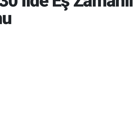
 30 İlde Eş Zamanlı
nu
6 15:01
07-08-2026 15:03
738
Gün
BUG