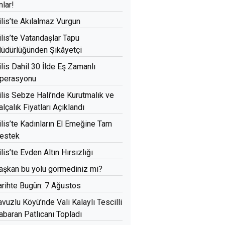
nlar!
ilis’te Akılalmaz Vurgun
ilis’te Vatandaşlar Tapu
üdürlüğünden Şikâyetçi
ilis Dahil 30 İlde Eş Zamanlı
perasyonu
ilis Sebze Hali’nde Kurutmalık ve
alçalık Fiyatları Açıklandı
ilis’te Kadınların El Emeğine Tam
estek
ilis’te Evden Altın Hırsızlığı
aşkan bu yolu görmediniz mi?
arihte Bugün: 7 Ağustos
avuzlu Köyü’nde Vali Kalaylı Tescilli
abaran Patlıcanı Topladı