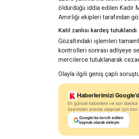
öldürdüğü iddia edilen Kadir 
Amirliği ekipleri tarafından gö
Katil zanlısı kardeş tutuklandı
Gözaltındaki işlemleri tamamla
kontrolleri sonrası adliyeye se
mercilerce tutuklanarak cezae
Olayla ilgili geniş çaplı soruş
Haberlerimizi Google’d
En güncel haberlere ve son dakika 
üzerinden anında ulaşmak için bizi f
Google’da tercih edilen
kaynak olarak ekleyin