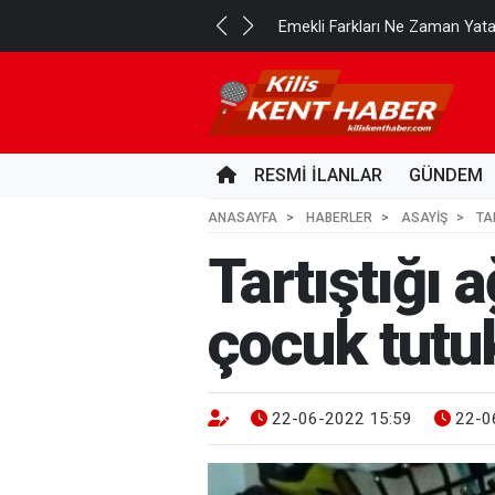
..
Emekli Farkları Ne Zaman Yat
1 GÜN ÖNCE
RESMİ İLANLAR
GÜNDEM
ANASAYFA
HABERLER
ASAYİŞ
TA
Tartıştığı 
çocuk tutu
22-06-2022 15:59
22-0