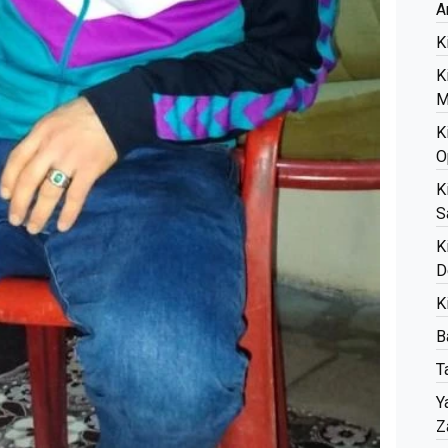
A
K
K
M
K
O
K
S
K
D
K
B
T
Y
Z