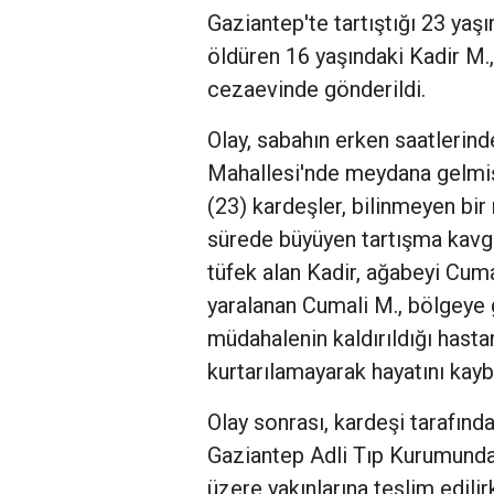
Gaziantep'te tartıştığı 23 yaş
öldüren 16 yaşındaki Kadir M.,
cezaevinde gönderildi.
Olay, sabahın erken saatlerind
Mahallesi'nde meydana gelmiş
(23) kardeşler, bilinmeyen bir
sürede büyüyen tartışma kavg
tüfek alan Kadir, ağabeyi Cuma
yaralanan Cumali M., bölgeye g
müdahalenin kaldırıldığı has
kurtarılamayarak hayatını kayb
Olay sonrası, kardeşi tarafınd
Gaziantep Adli Tıp Kurumunda 
üzere yakınlarına teslim edili