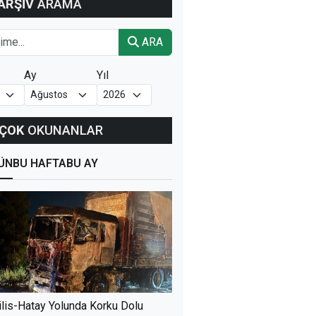
ARŞİV
ARAMA
ARA
Ay
Yıl
ÇOK
OKUNANLAR
ÜN
BU HAFTA
BU AY
ilis-Hatay Yolunda Korku Dolu