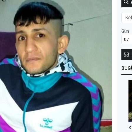
Gün
BUG
K