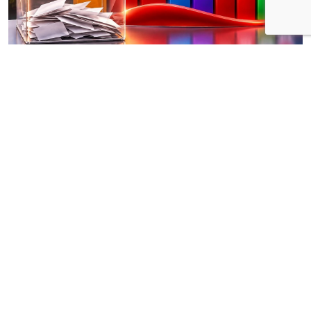
Kilis’te Ağustos 2026 dönemine ilişkin medyan
anket verileri, kentteki siyasi dengelere
yönelik dikkat çekici sonuçlar ortaya koydu.
Alfa Araştırma Simülasyon modeliyle
değerlendirilen verilere göre, AK Parti ilk
sıradaki yerini korurken, ikinci sıraya yükselen
parti anketin en dikkat çeken sonucu oldu.
İlk üç parti arasındaki yarış kızışıyor
Ağustos 2026 dönemine ait medyan anket
sonuçlarına göre Kilis’te partilerin oy dağılımı şu
şekilde gerçekleşti: