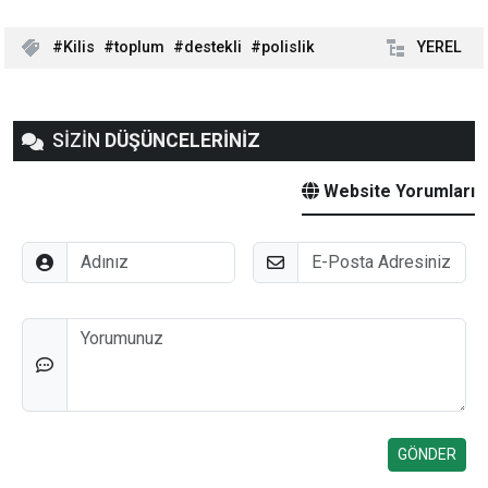
Kilis
toplum
destekli
polislik
YEREL
SİZİN
DÜŞÜNCELERİNİZ
Website Yorumları
Adınız
E-Posta
Düşünceleriniz