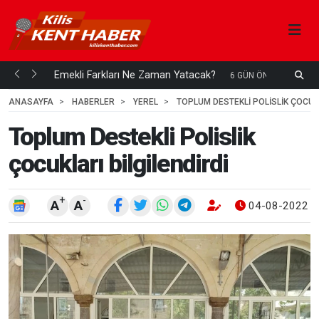
ani mi...
Emekli Farkları Ne Zaman Yatacak?
S
6 GÜN ÖNCE
H
ANASAYFA
HABERLER
YEREL
TOPLUM DESTEKLI POLISLIK ÇOCUKL
Toplum Destekli Polislik
çocukları bilgilendirdi
+
-
A
A
04-08-2022 1