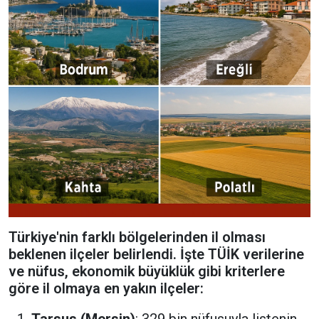
Türkiye'nin farklı bölgelerinden il olması
beklenen ilçeler belirlendi. İşte TÜİK verilerine
ve nüfus, ekonomik büyüklük gibi kriterlere
göre il olmaya en yakın ilçeler:
Tarsus (Mersin)
: 329 bin nüfusuyla listenin