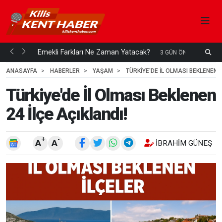
ani mi...
Emekli Farkları Ne Zaman Yatacak?
S
3 GÜN ÖNCE
H
ANASAYFA
HABERLER
YAŞAM
TÜRKIYE'DE İL OLMASI BEKLENEN 2
Türkiye'de İl Olması Beklenen
24 İlçe Açıklandı!
+
-
A
A
İBRAHIM GÜNEŞ