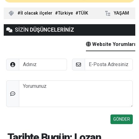
İl olacak ilçeler
Türkiye
TÜİK
YAŞAM
SİZİN
DÜŞÜNCELERİNİZ
Website Yorumları
Adınız
E-Posta
Düşünceleriniz
Tarihte Bugün: Lozan