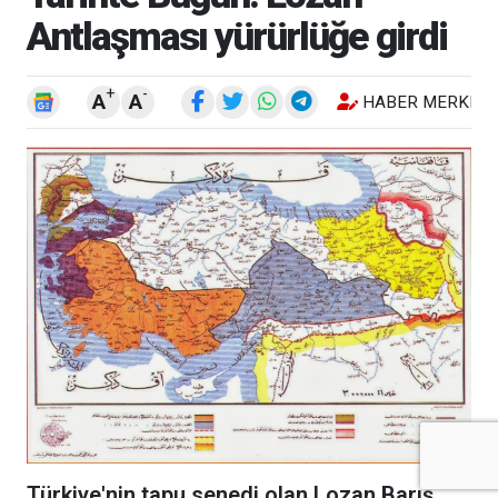
Antlaşması yürürlüğe girdi
+
-
A
A
HABER MERKEZI
Türkiye'nin tapu senedi olan Lozan Barış