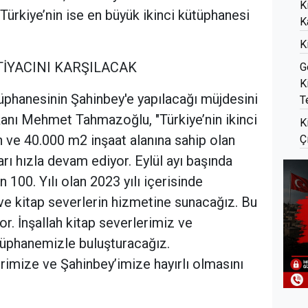
K
 Türkiye’nin ise en büyük ikinci kütüphanesi
K
K
TİYACINI KARŞILACAK
G
K
tüphanesinin Şahinbey'e yapılacağı müjdesini
T
anı Mehmet Tahmazoğlu, "Türkiye’nin ikinci
K
 ve 40.000 m2 inşaat alanına sahip olan
Ç
ı hızla devam ediyor. Eylül ayı başında
 100. Yılı olan 2023 yılı içerisinde
e kitap severlerin hizmetine sunacağız. Bu
or. İnşallah kitap severlerimiz ve
ütüphanemizle buluşturacağız.
imize ve Şahinbey’imize hayırlı olmasını