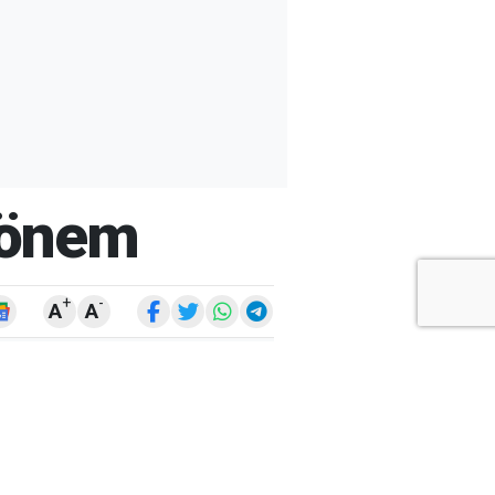
 Dönem
+
-
A
A
ARŞİV
ARAMA
ARA