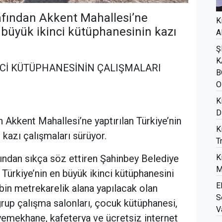
afından Akkent Mahallesi’ne
K
n büyük ikinci kütüphanesinin kazı
A
Ş
K
NCİ KÜTÜPHANESİNİN ÇALIŞMALARI
B
O
K
D
 Akkent Mahallesi’ne yaptırılan Türkiye’nin
K
 kazı çalışmaları sürüyor.
T
dından sıkça söz ettiren Şahinbey Belediye
K
M
rkiye’nin en büyük ikinci kütüphanesini
E
bin metrekarelik alana yapılacak olan
S
rup çalışma salonları, çocuk kütüphanesi,
V
yemekhane, kafeterya ve ücretsiz internet