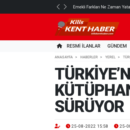
..
Emekli Farkları Ne Zaman Yat
2 GÜN ÖNCE
RESMİ İLANLAR
GÜNDEM
ANASAYFA
HABERLER
YEREL
TÜR
TÜRKİYE’N
KÜTÜPHAN
SÜRÜYOR
25-08-2022 15:58
25-0