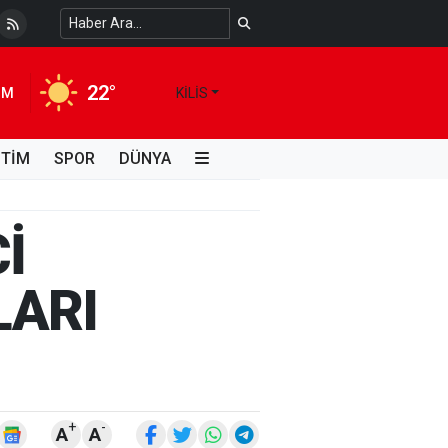
 Temiz Suya Erişimde Kalıcı Bir Çözüm
4 HAFTA ÖNCE
22°
IM
KILIS
İTİM
SPOR
DÜNYA
İ
LARI
+
-
A
A