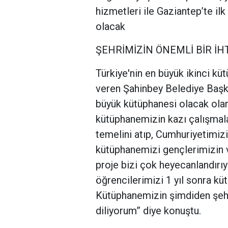
hizmetleri ile Gaziantep’te ilk
olacak
ŞEHRİMİZİN ÖNEMLİ BİR İH
Türkiye'nin en büyük ikinci kü
veren Şahinbey Belediye Başk
büyük kütüphanesi olacak olan
kütüphanemizin kazı çalışmalar
temelini atıp, Cumhuriyetimizin
kütüphanemizi gençlerimizin v
proje bizi çok heyecanlandırıy
öğrencilerimizi 1 yıl sonra k
Kütüphanemizin şimdiden şehr
diliyorum” diye konuştu.