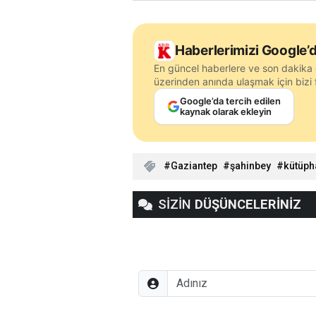
Haberlerimizi Google’d
En güncel haberlere ve son dakika 
üzerinden anında ulaşmak için bizi f
Google’da tercih edilen
kaynak olarak ekleyin
Gaziantep
şahinbey
kütüph
SİZİN
DÜŞÜNCELERİNİZ
Adınız