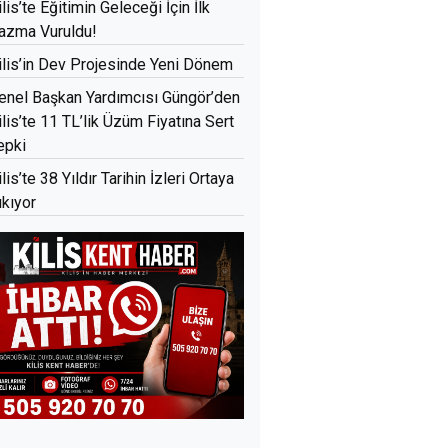
ilis’te Eğitimin Geleceği İçin İlk
azma Vuruldu!
ilis’in Dev Projesinde Yeni Dönem
enel Başkan Yardımcısı Güngör’den
ilis’te 11 TL’lik Üzüm Fiyatına Sert
epki
ilis’te 38 Yıldır Tarihin İzleri Ortaya
ıkıyor