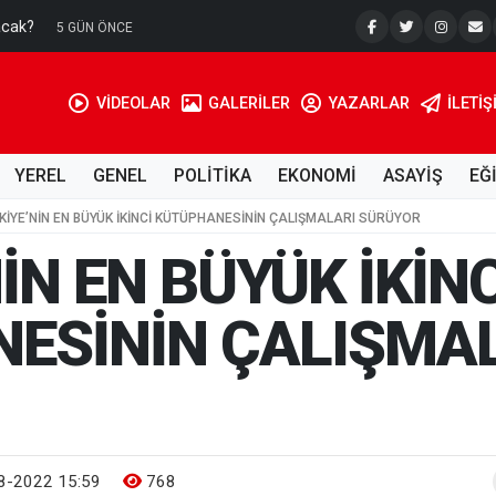
acak?
Su Kuyusu
5 GÜN ÖNCE
VİDEOLAR
GALERİLER
YAZARLAR
İLETIŞ
YEREL
GENEL
POLİTİKA
EKONOMİ
ASAYİŞ
EĞ
KİYE’NİN EN BÜYÜK İKİNCİ KÜTÜPHANESİNİN ÇALIŞMALARI SÜRÜYOR
İN EN BÜYÜK İKİNC
ESİNİN ÇALIŞMA
8-2022 15:59
768