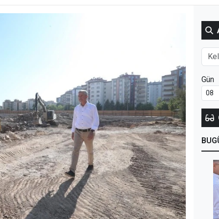
Gün
BUG