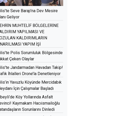
ilis’te Seve Barajı’na Dev Mesire
lanı Geliyor
EHRİN MUHTELİF BÖLGELERİNE
ALDIRIM YAPILMASI VE
OZULAN KALDIRIMLARIN
NARILMASI YAPIM İŞİ
ilis’te Polis Sorumluluk Bölgesinde
ikkat Çeken Olaylar
ilis’te Jandarmadan Havadan Takip!
rafik İhlalleri Drone’la Denetleniyor
ilis’in Yavuzlu Köyünde Mercidabık
eydanı İçin Çalışmalar Başladı
lbeyli’de Köy Yollarında Asfalt
evinci! Kaymakam Hacıismailoğlu
atandaşların Sorunlarını Dinledi