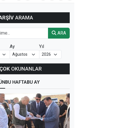
ARŞİV
ARAMA
ARA
Ay
Yıl
ÇOK
OKUNANLAR
ÜN
BU HAFTA
BU AY