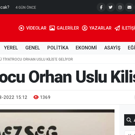
acak?
Su Kuyusu
4 GÜN ÖNCE
VİDEOLAR
GALERİLER
YAZARLAR
İLETIŞ
YEREL
GENEL
POLİTİKA
EKONOMİ
ASAYİŞ
EĞ
Ü TIYATROCU ORHAN USLU KILIS'E GELIYOR
ocu Orhan Uslu Kilis
8-2022 15:12
1369