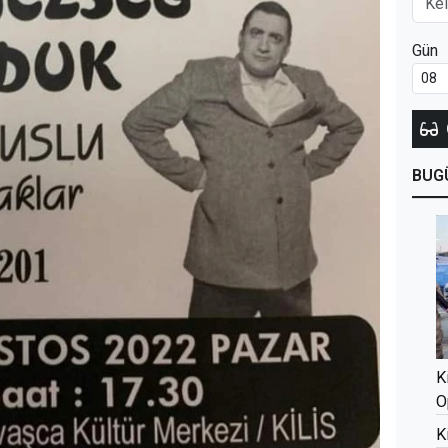
Gün
BUG
K
O
K