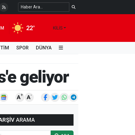
 Temiz Suya Erişimde Kalıcı Bir Çözüm
4 HAFTA ÖNCE
22°
IM
KILIS
İTİM
SPOR
DÜNYA
'e geliyor
+
-
A
A
ARŞİV
ARAMA