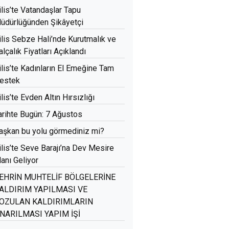
ilis’te Vatandaşlar Tapu
üdürlüğünden Şikâyetçi
ilis Sebze Hali’nde Kurutmalık ve
alçalık Fiyatları Açıklandı
ilis’te Kadınların El Emeğine Tam
estek
ilis’te Evden Altın Hırsızlığı
arihte Bugün: 7 Ağustos
aşkan bu yolu görmediniz mi?
ilis’te Seve Barajı’na Dev Mesire
lanı Geliyor
EHRİN MUHTELİF BÖLGELERİNE
ALDIRIM YAPILMASI VE
OZULAN KALDIRIMLARIN
NARILMASI YAPIM İŞİ