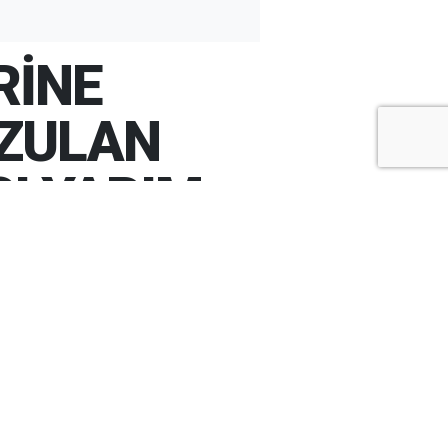
RİNE
OZULAN
I YAPIM
ARŞİV
ARAMA
ARA