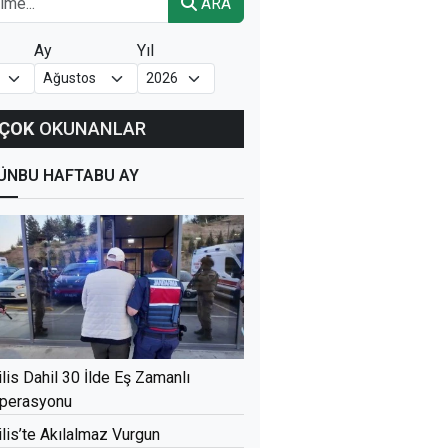
ARA
Ay
Yıl
ÇOK
OKUNANLAR
ÜN
BU HAFTA
BU AY
ilis Dahil 30 İlde Eş Zamanlı
perasyonu
ilis’te Akılalmaz Vurgun