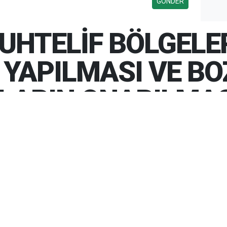
UHTELİF BÖLGELE
 YAPILMASI VE B
LARIN ONARILMAS
LGELERİNE KALDIRIM YAPILMASI
LARIN ONARILMASI YAPIM İŞİ
İF BÖLGELERİNE KALDIRIM