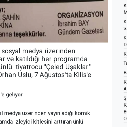
K
M
K
S
K
D
e sosyal medya üzerinden
K
ar ve katıldığı her programda
T
n ünlü tiyatrocu "Çeled Uşaklar"
B
han Uslu, 7 Ağustos'ta Kilis'e
K
A
'e geliyor
Ş
K
B
al medya üzerinden yayınladığı komik
O
amda izleyici kitlesini arttıran ünlü