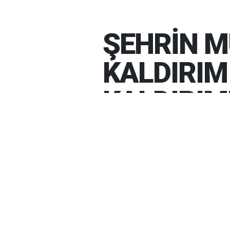
ŞEHRİN M
KALDIRIM
KALDIRIM
İŞİ
08-08-2026 00:01
ŞEHRİN MUHTELİF BÖ
VE BOZULAN KALDIRIM
ŞEHRİN MUHTEL