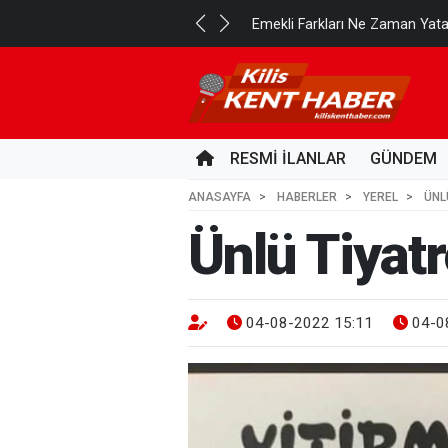
..
Emekli Farkları Ne Zaman Yat
1 GÜN ÖNCE
RESMİ İLANLAR
GÜNDEM
ANASAYFA
HABERLER
YEREL
ÜNL
Ünlü Tiyatr
04-08-2022 15:11
04-0