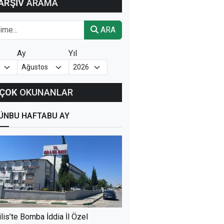
ARŞİV
ARAMA
ARA
Ay
Yıl
ÇOK
OKUNANLAR
ÜN
BU HAFTA
BU AY
ilis’te Bomba İddia İl Özel