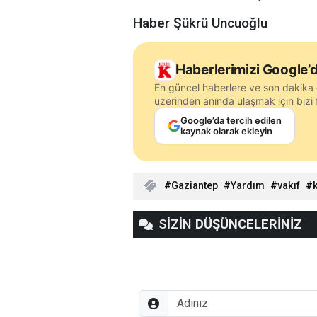
Haber Şükrü Uncuoğlu
Haberlerimizi Google’d
En güncel haberlere ve son dakika 
üzerinden anında ulaşmak için bizi f
Google’da tercih edilen
kaynak olarak ekleyin
Gaziantep
Yardım
vakıf
SİZİN
DÜŞÜNCELERİNİZ
Adınız