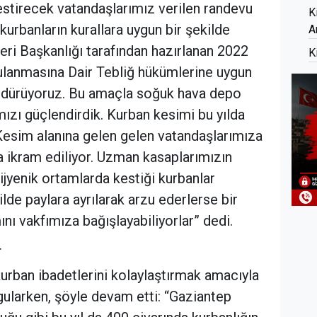
stirecek vatandaşlarımız verilen randevu
K
kurbanların kurallara uygun bir şekilde
A
leri Başkanlığı tarafından hazırlanan 2022
K
ulanmasına Dair Tebliğ hükümlerine uygun
sürdürüyoruz. Bu amaçla soğuk hava depo
mızı güçlendirdik. Kurban kesimi bu yılda
 Kesim alanına gelen gelen vatandaşlarımıza
a ikram ediliyor. Uzman kasaplarımızın
hijyenik ortamlarda kestiği kurbanlar
ilde paylara ayrılarak arzu ederlerse bir
nı vakfımıza bağışlayabiliyorlar” dedi.
r
kurban ibadetlerini kolaylaştırmak amacıyla
urgularken, şöyle devam etti: “Gaziantep