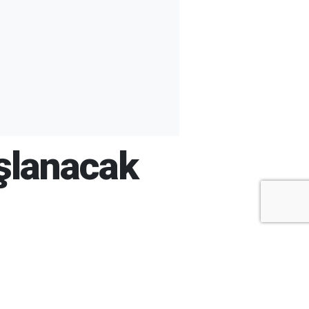
ışlanacak
+
-
A
A
ARŞİV
ARAMA