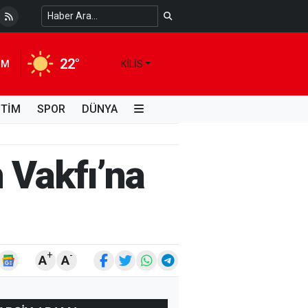
 Temiz Suya Erişimde Kalıcı Bir Çözüm
4 HAFTA ÖNCE
22°
IM
KILIS
İTİM
SPOR
DÜNYA
 Vakfı’na
+
-
A
A