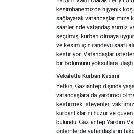
Yardım Vakfı olarak her yıl old
kesimhanemizde hijyenik koşul
sağlayarak vatandaşlarımıza k
saatlerinde vatandaşlarımız v
seçilmiş, kurban olmaya uygun
ve kesim için randevu saati al
kestiriyor. Vatandaşlar isterle
bir bölümünü yoksullara ulaştı
Vekaletle Kurban Kesimi
Yetkin, Gaziantep dışında yaş
vatandaşlara da yardımcı olmay
kestirmek isteyenler, vakfımız
kurbanlıklarını huzur ve güven
bulundu. Gaziantep Yardım Vakf
önlemlerde vatandaşların takdi