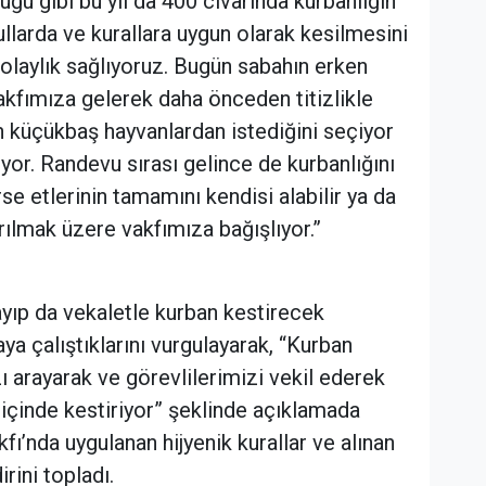
uğu gibi bu yıl da 400 civarında kurbanlığın
larda ve kurallara uygun olarak kesilmesini
olaylık sağlıyoruz. Bugün sabahın erken
akfımıza gelerek daha önceden titizlikle
 küçükbaş hayvanlardan istediğini seçiyor
ıyor. Randevu sırası gelince de kurbanlığını
rse etlerinin tamamını kendisi alabilir ya da
rılmak üzere vakfımıza bağışlıyor.”
ayıp da vekaletle kurban kestirecek
a çalıştıklarını vurgulayarak, “Kurban
ı arayarak ve görevlilerimizi vekil ederek
 içinde kestiriyor” şeklinde açıklamada
ı’nda uygulanan hijyenik kurallar ve alınan
rini topladı.