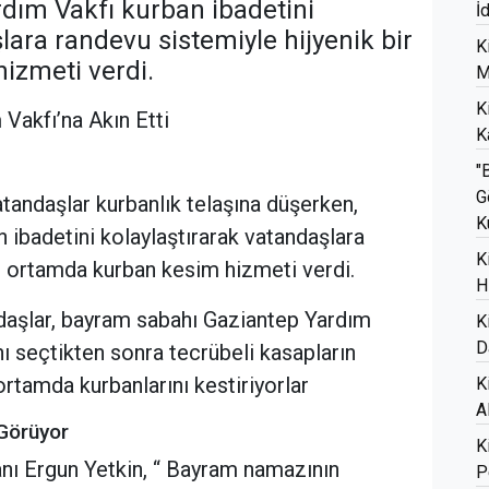
dım Vakfı kurban ibadetini
İ
lara randevu sistemiyle hijyenik bir
K
izmeti verdi.
M
K
Vakfı’na Akın Etti
K
"
G
tandaşlar kurbanlık telaşına düşerken,
K
 ibadetini kolaylaştırarak vatandaşlara
K
ir ortamda kurban kesim hizmeti verdi.
H
aşlar, bayram sabahı Gaziantep Yardım
K
D
nı seçtikten sonra tecrübeli kasapların
 ortamda kurbanlarını kestiriyorlar
K
A
 Görüyor
K
nı Ergun Yetkin, “ Bayram namazının
P