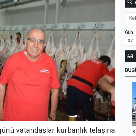
Gün
BUG
ünü vatandaşlar kurbanlık telaşına
K