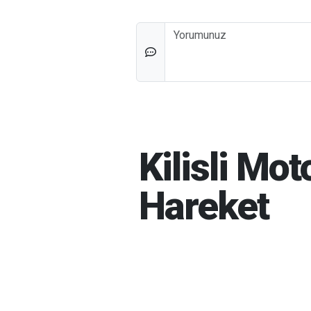
Düşünceleriniz
Kilisli Mo
Hareket
İBRAHIM GÜNEŞ
06-08-202