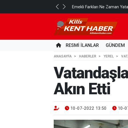
..
Emekli Farkları Ne Zaman Yat
14 SAAT ÖNCE
RESMİ İLANLAR
GÜNDEM
ANASAYFA
HABERLER
YEREL
VAT
Vatandaşla
Akın Etti
10-07-2022 13:50
10-0