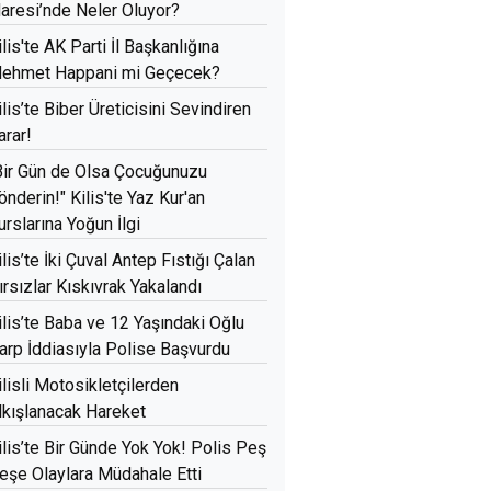
daresi’nde Neler Oluyor?
ilis'te AK Parti İl Başkanlığına
ehmet Happani mi Geçecek?
ilis’te Biber Üreticisini Sevindiren
arar!
Bir Gün de Olsa Çocuğunuzu
önderin!" Kilis'te Yaz Kur'an
urslarına Yoğun İlgi
ilis’te İki Çuval Antep Fıstığı Çalan
ırsızlar Kıskıvrak Yakalandı
ilis’te Baba ve 12 Yaşındaki Oğlu
arp İddiasıyla Polise Başvurdu
ilisli Motosikletçilerden
lkışlanacak Hareket
ilis’te Bir Günde Yok Yok! Polis Peş
eşe Olaylara Müdahale Etti