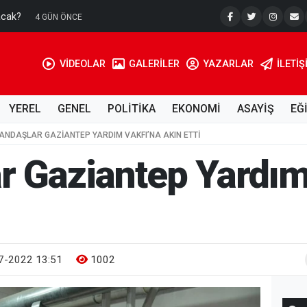
acak?
Su Kuyusu
4 GÜN ÖNCE
VİDEOLAR
GALERİLER
YAZARLAR
İLETIŞ
YEREL
GENEL
POLİTİKA
EKONOMİ
ASAYİŞ
EĞ
ANDAŞLAR GAZIANTEP YARDIM VAKFI’NA AKIN ETTI
r Gaziantep Yardım
7-2022 13:51
1002