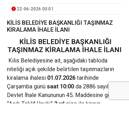
22-06-2026 00:01
KİLİS BELEDİYE BAŞKANLIĞI TAŞINMAZ
KİRALAMA İHALE İLANI
KİLİS BELEDİYE BAŞKANLIĞI
TAŞINMAZ KİRALAMA İHALE İLANI
Kilis Belediyesine ait, aşağıdaki tabloda
niteliği açık şekilde belirtilen taşınmazların
kiralama ihalesi
01.07.2026
tarihinde
Çarşamba günü
saat 10:00
da 2886 sayılı
Devlet İhale Kanununun 45. Maddesine göre
“Açık Teklif Usulü”
3 yıl
süre ile kiraya
verilecektir. Taşınmazların kiralaması sıra
numarasına göre yapılacaktır.