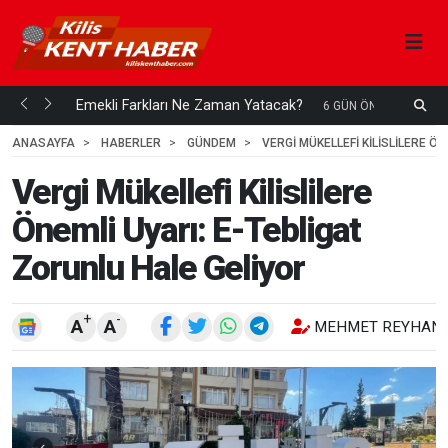
ani mi...
Emekli Farkları Ne Zaman Yatacak?
S
6 GÜN ÖNCE
H
ANASAYFA
HABERLER
GÜNDEM
VERGI MÜKELLEFI KILISLILERE Ö
Vergi Mükellefi Kilislilere
Önemli Uyarı: E-Tebligat
Zorunlu Hale Geliyor
+
-
A
A
MEHMET REYHANL