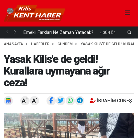
ani mi...
Emekli Farkları Ne Zaman Yatacak?
S
4 GÜN ÖNCE
H
ANASAYFA
HABERLER
GÜNDEM
YASAK KILIS'E DE GELDI! KURA
Yasak Kilis'e de geldi!
Kurallara uymayana ağır
ceza!
+
-
A
A
İBRAHIM GÜNEŞ