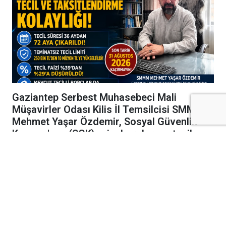
Gaziantep Serbest Muhasebeci Mali
Müşavirler Odası Kilis İl Temsilcisi SMMM
Mehmet Yaşar Özdemir, Sosyal Güvenlik
Kurumu'nun (SGK) prim borçlarının tecil ve
taksitlendirilmesine ilişkin önemli
düzenlemeler yaptığını belirtti.
Gaziantep Serbest Muhasebeci Mali
Müşavirler Odası Kilis İl Temsilcisi SMMM
Mehmet Yaşar Özdemir
, Sosyal Güvenlik
Kurumu'nun (SGK) prim borçlarının tecil ve