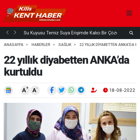
Su Kuyusu Temiz Suya Erişimde Kalıcı Bir Çözüm
A
 ÖNCE
4
HAFTA ÖNCE
ANASAYFA
HABERLER
SAĞLIK
22 YILLIK DIYABETTEN ANKA’DA K
22 yıllık diyabetten ANKA’da
kurtuldu
+
-
A
A
18-08-2022 1