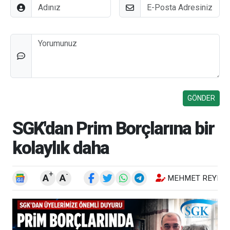
Adınız
E-Posta
Düşünceleriniz
SGK'dan Prim Borçlarına bir
kolaylık daha
+
-
A
A
MEHMET REYHA