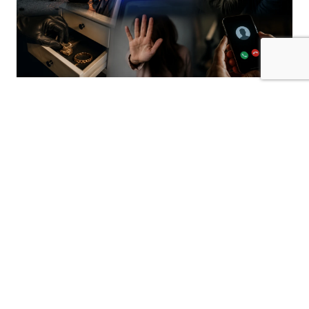
Kilis’te polis sorumluluk bölgesinde farklı
tarihlerde meydana gelen olaylarla ilgili
güvenlik güçlerince işlem başlatıldı.
Olaylarda zehirlenme, yaralama, hırsızlık,
tehdit, hakaret, konut dokunulmazlığının
ihlali ve dolandırıcılık vakaları yer aldı.
İlaç İçen Genç Hayati Tehlikesi Bulunuyor
Ekrem Çetin Mahallesi’nde 2006 doğumlu
K.D.Y. isimli mağdurenin ilaç içmesi sonucu
zehirlendiği ve hayati tehlikesinin bulunduğu
öğrenildi. Olayla ilgili tahkikat başlatıldı.