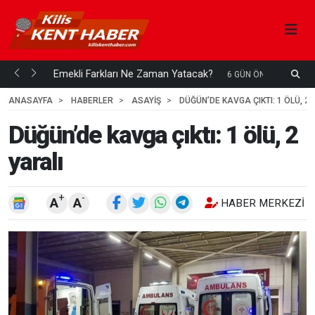
ani mi...
Emekli Farkları Ne Zaman Yatacak?
S
6 GÜN ÖNCE
H
ANASAYFA
HABERLER
ASAYİŞ
DÜĞÜN’DE KAVGA ÇIKTI: 1 ÖLÜ, 2 
Düğün’de kavga çıktı: 1 ölü, 2
yaralı
+
-
A
A
HABER MERKEZI