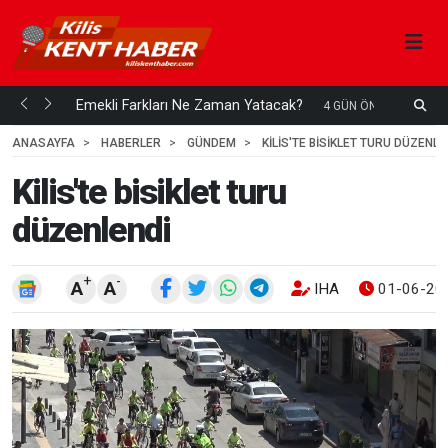
ani mi...
Emekli Farkları Ne Zaman Yatacak?
S
4 GÜN ÖNCE
H
ANASAYFA
HABERLER
GÜNDEM
KILIS'TE BISIKLET TURU DÜZENLE
Kilis'te bisiklet turu
düzenlendi
+
-
A
A
IHA
01-06-202