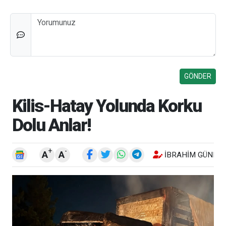
Düşünceleriniz
Kilis-Hatay Yolunda Korku
Dolu Anlar!
+
-
A
A
İBRAHIM GÜNEŞ