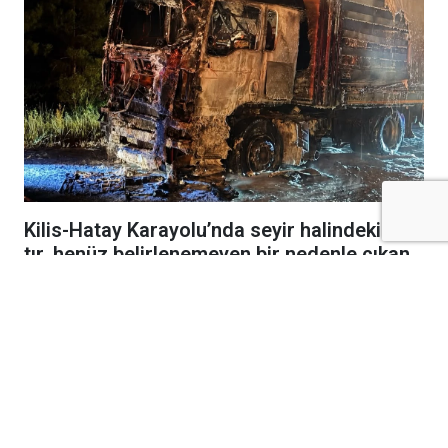
Kilis-Hatay Karayolu’nda seyir halindeki bir
tır, henüz belirlenemeyen bir nedenle çıkan
yangında alevlere teslim oldu.
Gece saatlerinde meydana gelen olay,
karayolunda kısa süreli paniğe neden oldu.
Edinilen bilgilere göre, seyir halindeki tırdan
yükselen dumanları fark eden sürücü, aracı
güvenli bir noktaya çekerek durumu 112 Acil
Çağrı Merkezi’ne bildirdi. İhbar üzerine bölgeye