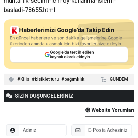
muhtarlik-secimi-icin-oy-kullanma-islemi-
basladi-78655.html
Haberlerimizi Google’da Takip Edin
En güncel haberlere ve son dakika gelişmelerine Google
üzerinden anında ulaşmak için bizi favorilerinize ekleyin.
Google’da tercih edilen
kaynak olarak ekleyin
Kilis
bisiklet turu
bağımlılık
GÜNDEM
SİZİN
DÜŞÜNCELERİNİZ
Website Yorumları
Adınız
E-Posta