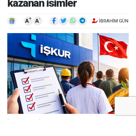
kazanan isimler
+
-
A
A
İBRAHIM GÜNEŞ
İŞKUR Kilis İl Müdürlüğü tarafından
yürütülen İşgücü Uyum Programı (İUP)