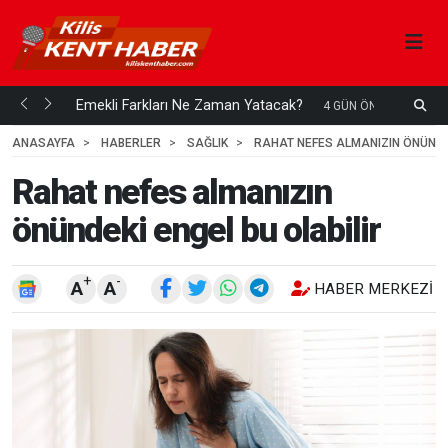
ani mi...
Emekli Farkları Ne Zaman Yatacak?
S
4 GÜN ÖNCE
H
ANASAYFA
HABERLER
SAĞLIK
RAHAT NEFES ALMANIZIN ÖNÜNDEK
Rahat nefes almanızın
önündeki engel bu olabilir
+
-
A
A
HABER MERKEZI