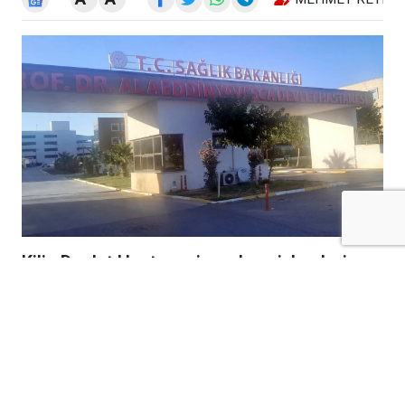
Kilis Devlet Hastanesi randevu işlemleri
nasıl yapılır? MHRS randevu sistemi,
doktorlar, poliklinikler, acil servis, ziyaret
saatleri ve Kilis nöbetçi eczanelerine ilişkin
merak edilen tüm güncel bilgileri bu
kapsamlı rehberde bulabilirsiniz.