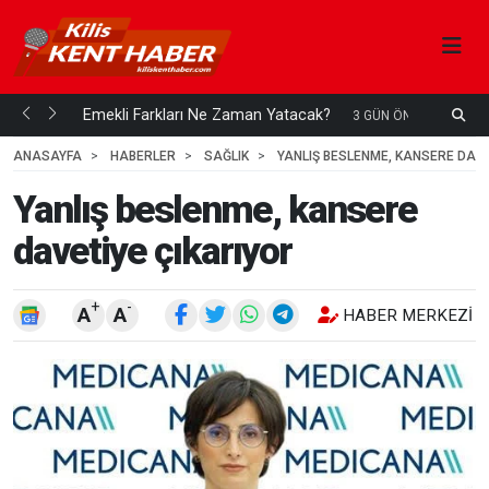
ani mi...
Emekli Farkları Ne Zaman Yatacak?
S
3 GÜN ÖNCE
H
ANASAYFA
HABERLER
SAĞLIK
YANLIŞ BESLENME, KANSERE DAVE
Yanlış beslenme, kansere
davetiye çıkarıyor
+
-
A
A
HABER MERKEZI